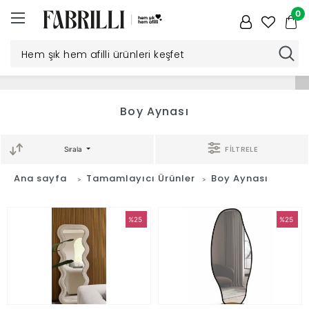
0
Düğün
Boy Aynası
Paketi
FİLTRELE
Sırala
Yatak
Ana sayfa
Tamamlayıcı Ürünler
Boy Aynası
Odası
%25
%25
Yemek
Odası
Tv