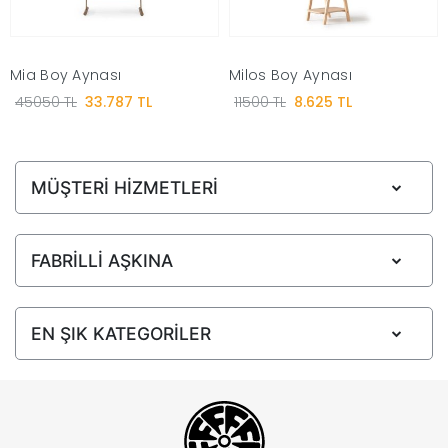
|
Mia Boy Aynası
Milos Boy Aynası
İyi
45050 TL
33.787 TL
11500 TL
8.625 TL
Uykular
MÜŞTERİ HİZMETLERİ
Genç
Odası
FABRİLLİ AŞKINA
Tamamlayıcı
EN ŞIK KATEGORİLER
Ürünler
Afilli
Yaz