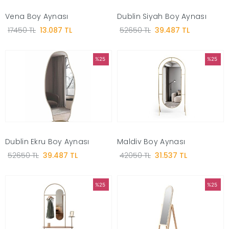
Vena Boy Aynası
Dublin Siyah Boy Aynası
Ünitesi
17450 TL
13.087 TL
52650 TL
39.487 TL
Koltuk
%25
%25
Köşe
Mutfak
Takımları
Dublin Ekru Boy Aynası
Maldiv Boy Aynası
Balkon
52650 TL
39.487 TL
42050 TL
31.537 TL
&
%25
%25
Bahçe
İdaş