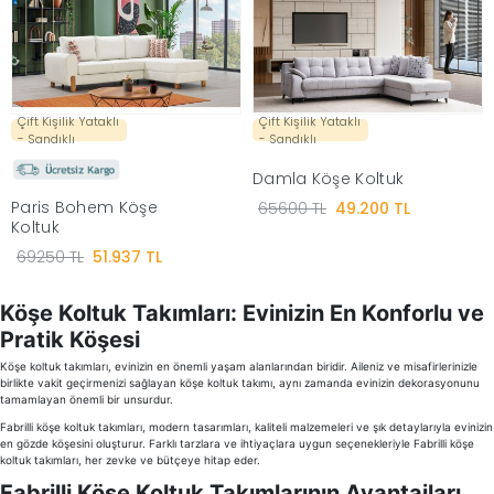
|
İyi
Çift Kişilik Yataklı
Çift Kişilik Yataklı
- Sandıklı
- Sandıklı
Uykular
Damla Köşe Koltuk
Paris Bohem Köşe
65600 TL
49.200 TL
Genç
Koltuk
69250 TL
51.937 TL
Odası
Köşe Koltuk Takımları: Evinizin En Konforlu ve
Tamamlayıcı
Pratik Köşesi
Köşe koltuk takımları, evinizin en önemli yaşam alanlarından biridir. Aileniz ve misafirlerinizle
Ürünler
birlikte vakit geçirmenizi sağlayan köşe koltuk takımı, aynı zamanda evinizin dekorasyonunu
tamamlayan önemli bir unsurdur.
Fabrilli köşe koltuk takımları, modern tasarımları, kaliteli malzemeleri ve şık detaylarıyla evinizin
Afilli
en gözde köşesini oluşturur. Farklı tarzlara ve ihtiyaçlara uygun seçenekleriyle Fabrilli köşe
koltuk takımları, her zevke ve bütçeye hitap eder.
Yaz
Fabrilli Köşe Koltuk Takımlarının Avantajları