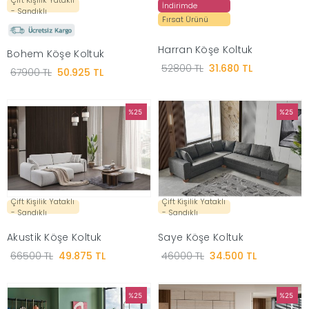
İndirimde
- Sandıklı
Fırsat Ürünü
Ünitesi
Harran Köşe Koltuk
Bohem Köşe Koltuk
Koltuk
52800 TL
31.680 TL
67900 TL
50.925 TL
Köşe
%25
%25
Mutfak
Takımları
Balkon
Çift Kişilik Yataklı
Çift Kişilik Yataklı
- Sandıklı
- Sandıklı
&
Akustik Köşe Koltuk
Saye Köşe Koltuk
66500 TL
49.875 TL
46000 TL
34.500 TL
Bahçe
%25
%25
İdaş