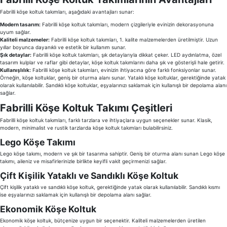
Fabrilli köşe koltuk takımları, aşağıdaki avantajları sunar:
İndirimleri
Modern tasarım:
Fabrilli köşe koltuk takımları, modern çizgileriyle evinizin dekorasyonuna
uyum sağlar.
Kaliteli malzemeler:
Fabrilli köşe koltuk takımları, 1. kalite malzemelerden üretilmiştir. Uzun
Outlet
Afilli
yıllar boyunca dayanıklı ve estetik bir kullanım sunar.
Şık detaylar:
Fabrilli köşe koltuk takımları, şık detaylarıyla dikkat çeker. LED aydınlatma, özel
tasarım kulplar ve raflar gibi detaylar, köşe koltuk takımlarını daha şık ve gösterişli hale getirir.
0549
Kullanışlılık:
Fabrilli köşe koltuk takımları, evinizin ihtiyacına göre farklı fonksiyonlar sunar.
Örneğin, köşe koltuklar, geniş bir oturma alanı sunar. Yataklı köşe koltuklar, gerektiğinde yatak
Destek
olarak kullanılabilir. Sandıklı köşe koltuklar, eşyalarınızı saklamak için kullanışlı bir depolama alanı
sağlar.
740
Fabrilli Köşe Koltuk Takımı Çeşitleri
Merkezi
Fabrilli köşe koltuk takımları, farklı tarzlara ve ihtiyaçlara uygun seçenekler sunar. Klasik,
modern, minimalist ve rustik tarzlarda köşe koltuk takımları bulabilirsiniz.
Showroomlarımız
5500
Lego Köşe Takımı
Sipariş
Lego köşe takımı, modern ve şık bir tasarıma sahiptir. Geniş bir oturma alanı sunan Lego köşe
takımı, aileniz ve misafirlerinizle birlikte keyifli vakit geçirmenizi sağlar.
Üye
Çift Kişilik Yataklı ve Sandıklı Köşe Koltuk
Takibi
Çift kişilik yataklı ve sandıklı köşe koltuk, gerektiğinde yatak olarak kullanılabilir. Sandıklı kısmı
ise eşyalarınızı saklamak için kullanışlı bir depolama alanı sağlar.
Girişi
Ekonomik Köşe Koltuk
Ekonomik köşe koltuk, bütçenize uygun bir seçenektir. Kaliteli malzemelerden üretilen