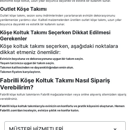
ekonomik köşe koltuk, uzun yıllar boyunca dayanıklı ve estetik bir kullanım sunar.
Yap
Outlet Köşe Takımı
Outlet köşe takımı, sezon sonu indirimlerinden yararlanarak evinizin dekorasyonunu
yenilemenize yardımcı olur. Kaliteli malzemelerden üretilen outlet köşe takımı, uzun yıllar
boyunca dayanıklı ve estetik bir kullanım sunar.
Köşe Koltuk Takımı Seçerken Dikkat Edilmesi
Gerekenler
Köşe koltuk takımı seçerken, aşağıdaki noktalara
dikkat etmeniz önemlidir:
Evinizin boyutuna ve dekorasyonuna uygun bir takım seçin.
Yaşam tarzınıza uygun bir takım seçin.
Takımın kalitesinden ve dayanıklılığından emin olun.
Takımın fiyatını karşılaştırın.
Fabrilli Köşe Koltuk Takımı Nasıl Sipariş
Verebilirim?
Fabrilli köşe koltuk takımlarını Fabrilli mağazalarından veya online alışveriş sitemizden sipariş
verebilirsiniz.
Fabrilli köşe koltuk takımlarıyla evinizin en konforlu ve pratik köşesini oluşturun. Hemen
Fabrilli.com'dan inceleyin, evinize şıklık ve konfor katın.
MÜŞTERİ HİZMETLERİ