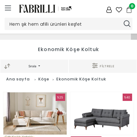
0
Düğün
Ekonomik Köşe Koltuk
Paketi
FİLTRELE
Sırala
Yatak
Ana sayfa
Köşe
Ekonomik Köşe Koltuk
Odası
%25
%40
Yemek
Odası
Tv
Çift Kişilik Yataklı