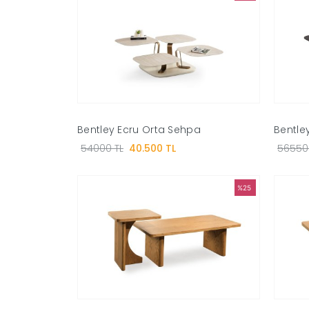
Bentley Ecru Orta Sehpa
Bentle
54000 TL
40.500 TL
56550
%25