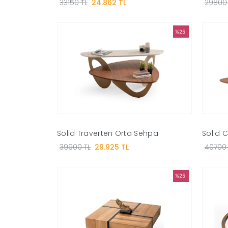
33150 TL
24.862 TL
29800 
%25
Solid Traverten Orta Sehpa
Solid 
39900 TL
29.925 TL
40700 
%25