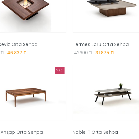
Ceviz Orta Sehpa
Hermes Ecru Orta Sehpa
TL
46.837 TL
42500 TL
31.875 TL
%25
 Ahşap Orta Sehpa
Noble-T Orta Sehpa