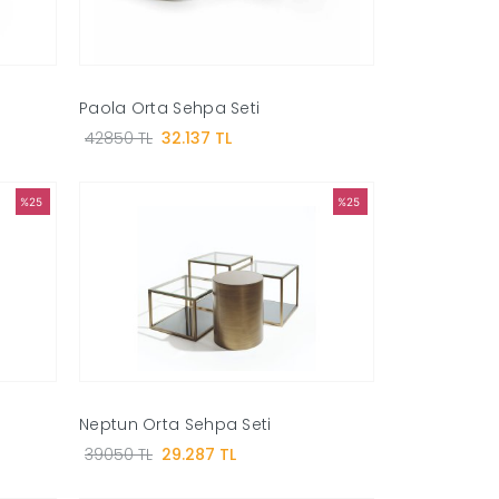
Paola Orta Sehpa Seti
42850 TL
32.137 TL
%25
%25
Neptun Orta Sehpa Seti
39050 TL
29.287 TL