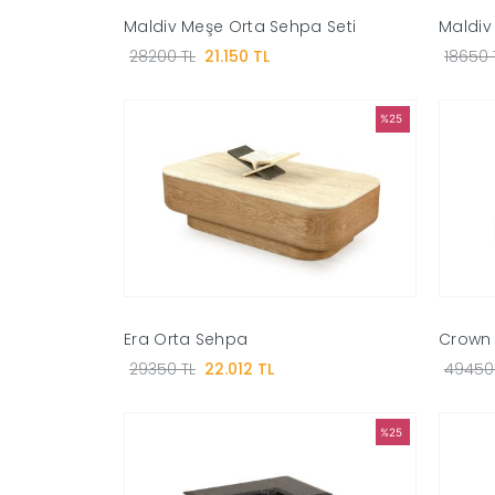
Maldiv Meşe Orta Sehpa Seti
Maldiv
28200 TL
21.150 TL
18650 
%25
Era Orta Sehpa
Crown 
29350 TL
22.012 TL
49450
%25