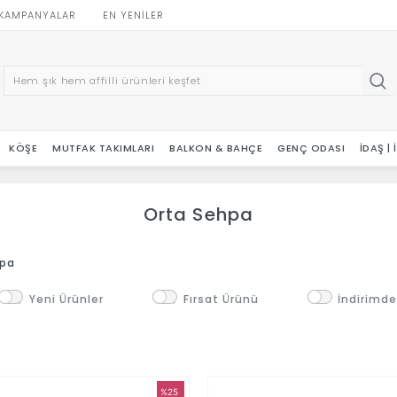
KAMPANYALAR
EN YENILER
KÖŞE
MUTFAK TAKIMLARI
BALKON & BAHÇE
GENÇ ODASI
İDAŞ |
Orta Sehpa
hpa
Yeni Ürünler
Fırsat Ürünü
İndirimde
%25