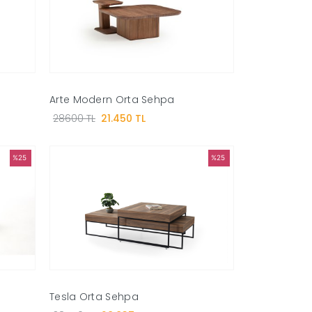
Arte Modern Orta Sehpa
28600 TL
21.450 TL
%25
%25
Tesla Orta Sehpa