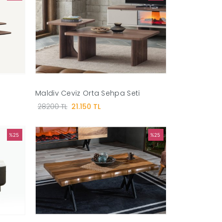
Maldiv Ceviz Orta Sehpa Seti
28200 TL
21.150 TL
%25
%25