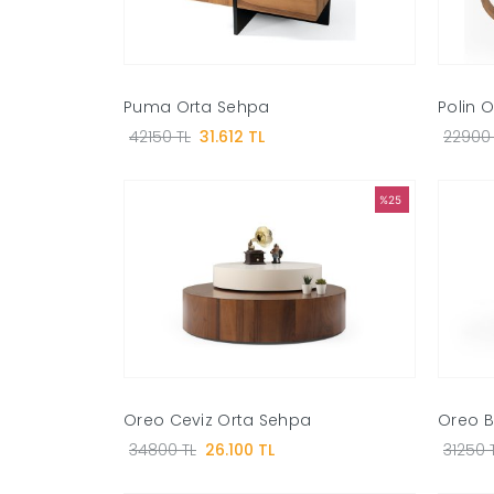
Puma Orta Sehpa
Polin 
42150 TL
31.612 TL
22900 
%25
Oreo Ceviz Orta Sehpa
Oreo B
34800 TL
26.100 TL
31250 