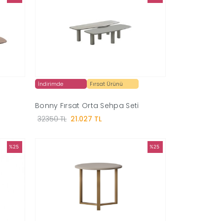
İndirimde
Fırsat Ürünü
Bonny Fırsat Orta Sehpa Seti
32350 TL
21.027 TL
%25
%25