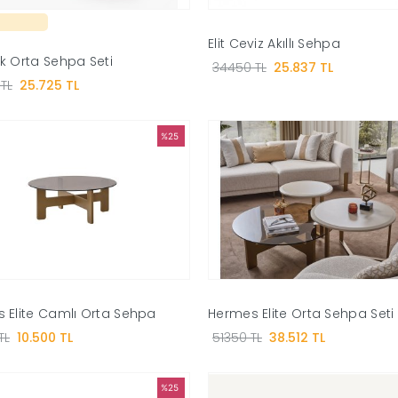
Elit Ceviz Akıllı Sehpa
k Orta Sehpa Seti
34450 TL
25.837 TL
TL
25.725 TL
%25
 Elite Camlı Orta Sehpa
Hermes Elite Orta Sehpa Seti
TL
10.500 TL
51350 TL
38.512 TL
%25