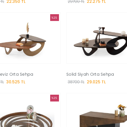
TL
22.350 TL
29700 TL
22.275 TL
%25
Ceviz Orta Sehpa
Solid Siyah Orta Sehpa
TL
30.525 TL
38700 TL
29.025 TL
%25