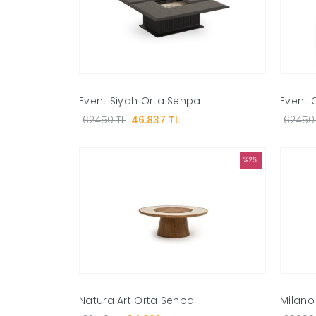
Event Siyah Orta Sehpa
Event 
62450 TL
46.837 TL
62450 
%25
Natura Art Orta Sehpa
Milano