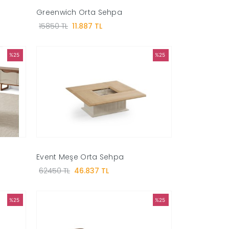
Greenwich Orta Sehpa
15850 TL
11.887 TL
%25
%25
Event Meşe Orta Sehpa
62450 TL
46.837 TL
%25
%25