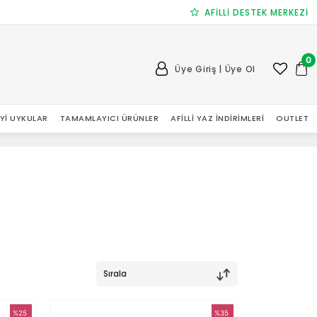
AFİLLİ DESTEK MERKEZİ
0
Üye Giriş | Üye Ol
 İYI UYKULAR
TAMAMLAYICI ÜRÜNLER
AFILLI YAZ İNDIRIMLERI
OUTLET
Sırala
%25
%35