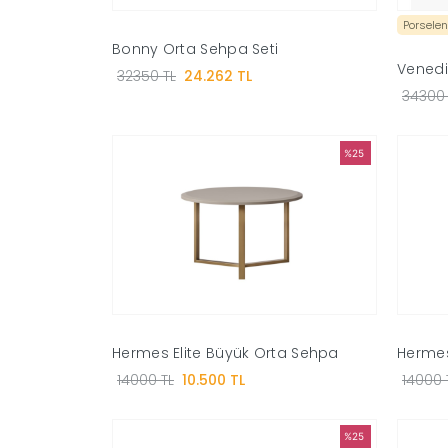
Porselen
Bonny Orta Sehpa Seti
Venedi
32350 TL
24.262 TL
34300 
%25
Hermes Elite Büyük Orta Sehpa
Hermes
14000 TL
10.500 TL
14000 
%25