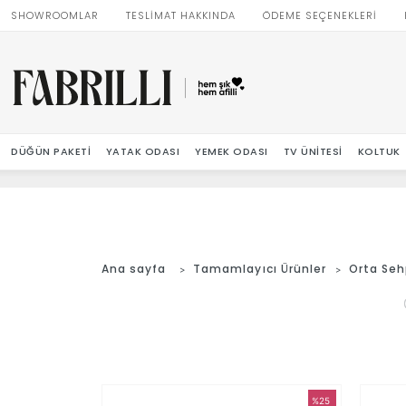
SHOWROOMLAR
TESLİMAT HAKKINDA
ÖDEME SEÇENEKLERİ
DÜĞÜN PAKETI
YATAK ODASI
YEMEK ODASI
TV ÜNITESI
KOLTUK
Ana sayfa
Tamamlayıcı Ürünler
Orta Se
%25