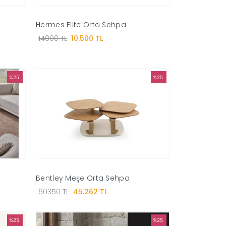
Hermes Elite Orta Sehpa
14000 TL
10.500 TL
%25
%25
Bentley Meşe Orta Sehpa
60350 TL
45.262 TL
%25
%25