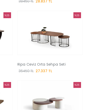
38450 TL
28.837 TL
%25
%25
Ripa Ceviz Orta Sehpa Seti
36450 TL
27.337 TL
%25
%25