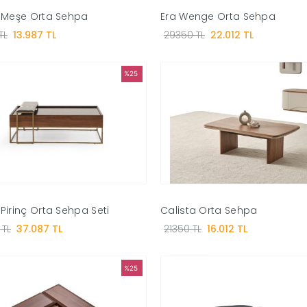
 Meşe Orta Sehpa
Era Wenge Orta Sehpa
TL
13.987 TL
29350 TL
22.012 TL
%25
Pirinç Orta Sehpa Seti
Calista Orta Sehpa
 TL
37.087 TL
21350 TL
16.012 TL
%25