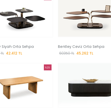
y Siyah Orta Sehpa
Bentley Ceviz Orta Sehpa
 TL
42.412 TL
60350 TL
45.262 TL
%25