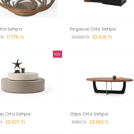
Orta Sehpa
Pegasus Orta Sehpa
TL
17.175 TL
29900 TL
22.425 TL
%25
ej Orta Sehpa
Olips Orta Sehpa
TL
23.437 TL
31150 TL
23.362 TL