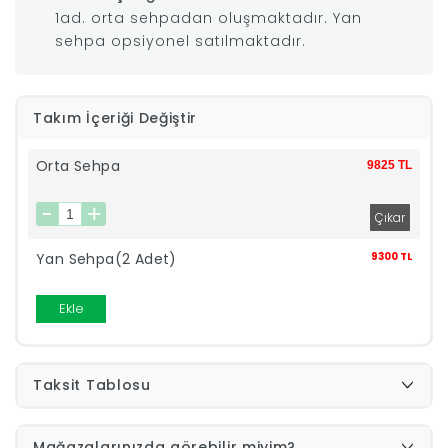
1ad. orta sehpadan oluşmaktadır. Yan
|
sehpa opsiyonel satılmaktadır.
İyi
Takım İçeriği Değiştir
Uykular
Orta Sehpa
9825 TL
Genç
Odası
Yan Sehpa(2 Adet)
9300 TL
Tamamlayıcı
Ekle
Ürünler
Taksit Tablosu
Afilli
Yaz
Mağazalarınızda görebilir miyim?