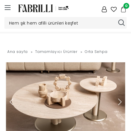
0
Düğün
Paketi
Ana sayfa
Tamamlayıcı Ürünler
Orta Sehpa
Yatak
Odası
Yemek
Odası
Tv