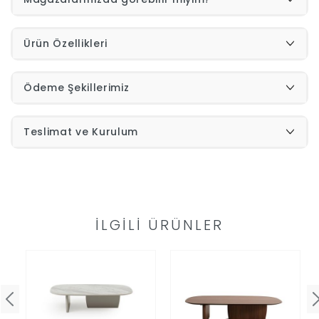
İndirimleri
Ürün Özellikleri
Outlet
Afilli
Ödeme Şekillerimiz
0549
Destek
Teslimat ve Kurulum
740
Merkezi
Showroomlarımız
5500
Sipariş
İLGILI ÜRÜNLER
Üye
Takibi
Girişi