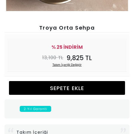
Ünitesi
Koltuk
Troya Orta Sehpa
Köşe
% 25 İNDİRİM
Mutfak
9,825 TL
13,100 TL
Takım İçeriği Değiştir
Takımları
Balkon
SEPETE EKLE
&
2 Yıl Garanti
Bahçe
İdaş
Takım İçeriği