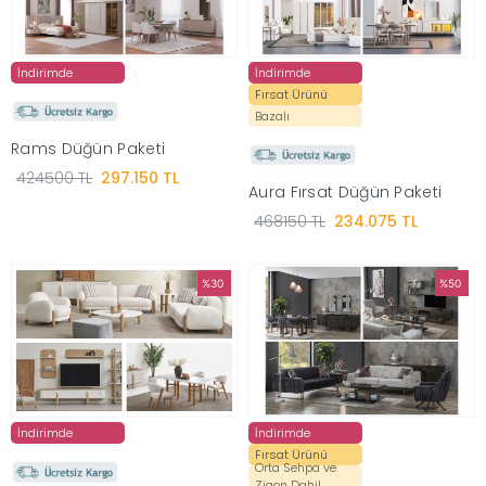
İndirimleri
İndirimde
İndirimde
Fırsat Ürünü
Outlet
Afilli
Bazalı
0549
Rams Düğün Paketi
424500 TL
297.150 TL
Destek
Aura Fırsat Düğün Paketi
740
468150 TL
234.075 TL
Merkezi
Showroomlarımız
%30
%50
5500
Sipariş
Üye
Takibi
İndirimde
İndirimde
Girişi
Fırsat Ürünü
Orta Sehpa ve
Zigon Dahil