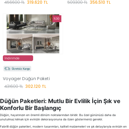
456600 TL
319.620 TL
509300 TL
356.510 TL
%30
İndirimde
Voyager Düğün Paketi
431600 TL
302.120 TL
Düğün Paketleri: Mutlu Bir Evlilik İçin Şık ve
Konforlu Bir Başlangıç
Düğün, hayatınızın en önemli dönüm noktalarından biridir. Bu özel gününüzü daha da
unutulmaz kılmak için evinizin dekorasyonuna da özen göstermeniz gerekir.
Fabrilli düğün paketleri, modern tasarımları, kaliteli malzemeleri ve şık detaylarıyla evinizin en