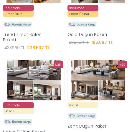
İndirimde
İndirimde
Fırsat Ürünü
Fırsat Ürünü
Trend Fırsat Salon
Oslo Düğün Paketi
Paketi
339250 TL
186.587 TL
433650 TL
238.507 TL
%35
%30
İndirimde
Bazalı
Bazalı
Zenit Düğün Paketi
Noble Düğün Paketi