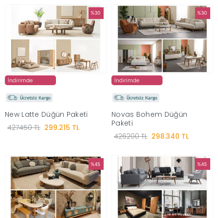
%30
%30
İndirimde
İndirimde
New Latte Düğün Paketi
Novas Bohem Düğün
Paketi
427450 TL
299.215 TL
426200 TL
298.340 TL
%45
%45