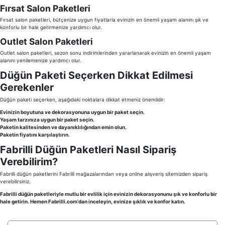
Fırsat Salon Paketleri
Fırsat salon paketleri, bütçenize uygun fiyatlarla evinizin en önemli yaşam alanını şık ve
konforlu bir hale getirmenize yardımcı olur.
Outlet Salon Paketleri
Outlet salon paketleri, sezon sonu indirimlerinden yararlanarak evinizin en önemli yaşam
alanını yenilemenize yardımcı olur.
Düğün Paketi Seçerken Dikkat Edilmesi
Gerekenler
Düğün paketi seçerken, aşağıdaki noktalara dikkat etmeniz önemlidir:
Evinizin boyutuna ve dekorasyonuna uygun bir paket seçin.
Yaşam tarzınıza uygun bir paket seçin.
Paketin kalitesinden ve dayanıklılığından emin olun.
Paketin fiyatını karşılaştırın.
Fabrilli Düğün Paketleri Nasıl Sipariş
Verebilirim?
Fabrilli düğün paketlerini Fabrilli mağazalarından veya online alışveriş sitemizden sipariş
verebilirsiniz.
Fabrilli düğün paketleriyle mutlu bir evlilik için evinizin dekorasyonunu şık ve konforlu bir
hale getirin. Hemen Fabrilli.com'dan inceleyin, evinize şıklık ve konfor katın.