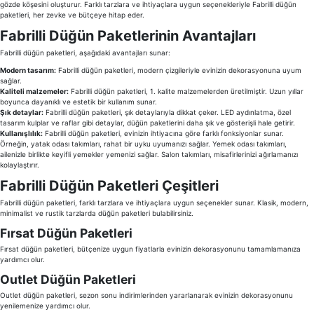
gözde köşesini oluşturur. Farklı tarzlara ve ihtiyaçlara uygun seçenekleriyle Fabrilli düğün
paketleri, her zevke ve bütçeye hitap eder.
Fabrilli Düğün Paketlerinin Avantajları
Fabrilli düğün paketleri, aşağıdaki avantajları sunar:
Modern tasarım:
Fabrilli düğün paketleri, modern çizgileriyle evinizin dekorasyonuna uyum
sağlar.
Kaliteli malzemeler:
Fabrilli düğün paketleri, 1. kalite malzemelerden üretilmiştir. Uzun yıllar
boyunca dayanıklı ve estetik bir kullanım sunar.
Şık detaylar:
Fabrilli düğün paketleri, şık detaylarıyla dikkat çeker. LED aydınlatma, özel
tasarım kulplar ve raflar gibi detaylar, düğün paketlerini daha şık ve gösterişli hale getirir.
Kullanışlılık:
Fabrilli düğün paketleri, evinizin ihtiyacına göre farklı fonksiyonlar sunar.
Örneğin, yatak odası takımları, rahat bir uyku uyumanızı sağlar. Yemek odası takımları,
ailenizle birlikte keyifli yemekler yemenizi sağlar. Salon takımları, misafirlerinizi ağırlamanızı
kolaylaştırır.
Fabrilli Düğün Paketleri Çeşitleri
Fabrilli düğün paketleri, farklı tarzlara ve ihtiyaçlara uygun seçenekler sunar. Klasik, modern,
minimalist ve rustik tarzlarda düğün paketleri bulabilirsiniz.
Fırsat Düğün Paketleri
Fırsat düğün paketleri, bütçenize uygun fiyatlarla evinizin dekorasyonunu tamamlamanıza
yardımcı olur.
Outlet Düğün Paketleri
Outlet düğün paketleri, sezon sonu indirimlerinden yararlanarak evinizin dekorasyonunu
yenilemenize yardımcı olur.