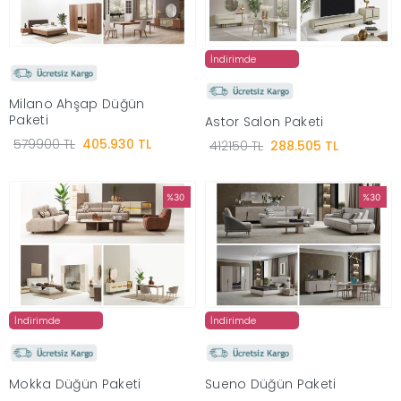
İndirimde
Milano Ahşap Düğün
Paketi
Astor Salon Paketi
579900 TL
405.930 TL
412150 TL
288.505 TL
%30
%30
İndirimde
İndirimde
Mokka Düğün Paketi
Sueno Düğün Paketi