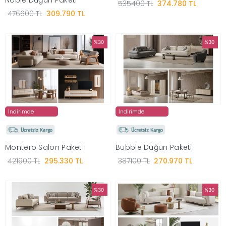
535400 TL
374.780 TL
476600 TL
309.790 TL
%30
%30
İndirimde
İndirimde
Montero Salon Paketi
Bubble Düğün Paketi
421900 TL
295.330 TL
387100 TL
270.970 TL
%30
%30