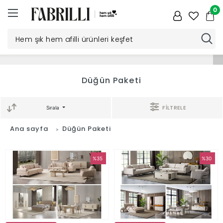
0
Düğün
Düğün Paketi
Paketi
FİLTRELE
Sırala
Yatak
Ana sayfa
Düğün Paketi
Odası
%35
%30
Yemek
Odası
Tv