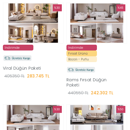
%30
%45
|
İyi
Uykular
İndirimde
İndirimde
Fırsat Ürünü
Genç
Bazalı - Puflu
Viral Düğün Paketi
Odası
405350 TL
283.745 TL
Rams Fırsat Düğün
Tamamlayıcı
Paketi
440550 TL
242.302 TL
Ürünler
%30
%50
Afilli
Yaz