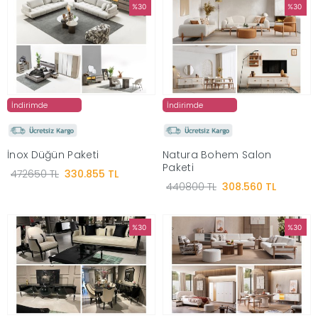
%30
%30
İndirimde
İndirimde
İnox Düğün Paketi
Natura Bohem Salon
Paketi
472650 TL
330.855 TL
440800 TL
308.560 TL
%30
%30