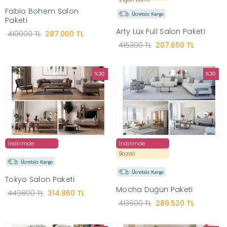
Fabio Bohem Salon
Yap
Paketi
Arty Lüx Full Salon Paketi
410000 TL
287.000 TL
415300 TL
207.650 TL
%30
%30
İndirimde
İndirimde
Bazalı
Tokyo Salon Paketi
Mocha Düğün Paketi
449800 TL
314.860 TL
413600 TL
289.520 TL