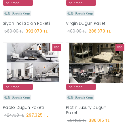
İndirimde
İndirimde
Siyah İnci Salon Paketi
Virgin Düğün Paketi
560100 TL
392.070 TL
409100 TL
286.370 TL
%30
%30
İndirimde
İndirimde
Pablo Düğün Paketi
Platin Luxury Düğün
Paketi
424750 TL
297.325 TL
551450 TL
386.015 TL