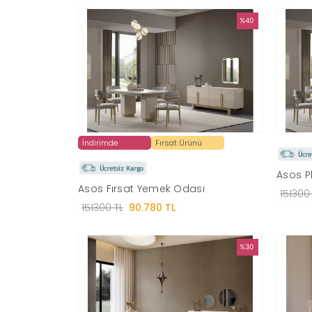
%40
İndirimde
Fırsat Ürünü
Asos P
Asos Fırsat Yemek Odası
151300
151300 TL
90.780 TL
%30