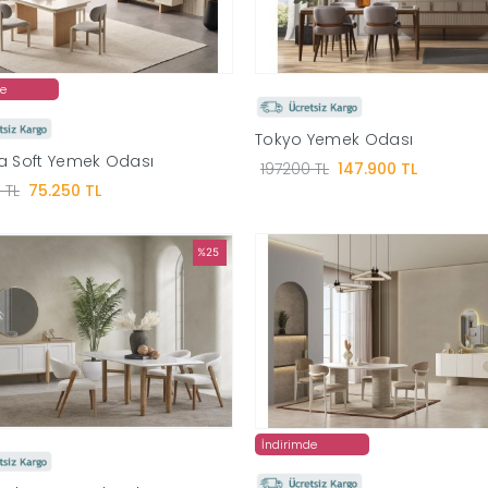
de
Tokyo Yemek Odası
a Soft Yemek Odası
197200 TL
147.900 TL
 TL
75.250 TL
%25
İndirimde