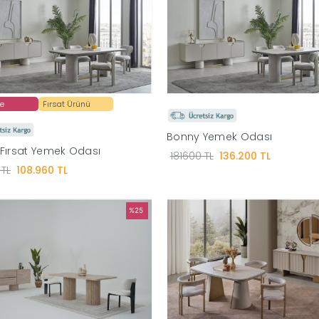
de
Fırsat Ürünü
Bonny Yemek Odası
Fırsat Yemek Odası
181600 TL
136.200 TL
 TL
108.960 TL
%25