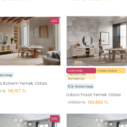
%25
İndirimde
Fırsat Ürünü
Teşhire Özel
Kampanya
es Bohem Yemek Odası
 TL
116.137 TL
Lizbon Fırsat Yemek Odası
173000 TL
103.800 TL
%40