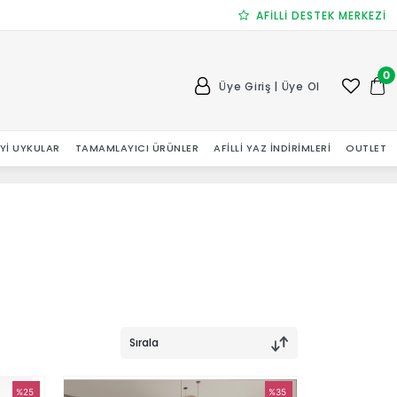
AFİLLİ DESTEK MERKEZİ
0
Üye Giriş | Üye Ol
 İYI UYKULAR
TAMAMLAYICI ÜRÜNLER
AFILLI YAZ İNDIRIMLERI
OUTLET
Sırala
%25
%35