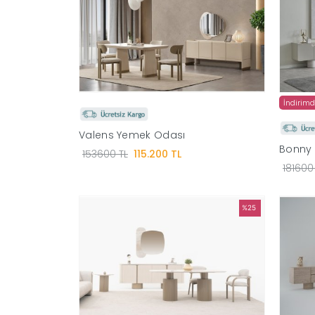
İndirim
Valens Yemek Odası
Bonny 
153600 TL
115.200 TL
181600
%25