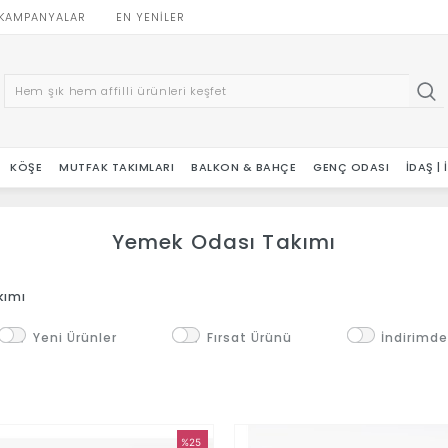
KAMPANYALAR
EN YENILER
KÖŞE
MUTFAK TAKIMLARI
BALKON & BAHÇE
GENÇ ODASI
İDAŞ |
Yemek Odası Takımı
kımı
Yeni Ürünler
Fırsat Ürünü
İndirimde
%25