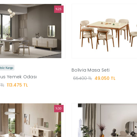
%25
Bolivia Masa Seti
lus Yemek Odası
65400 TL
49.050 TL
 TL
113.475 TL
%30