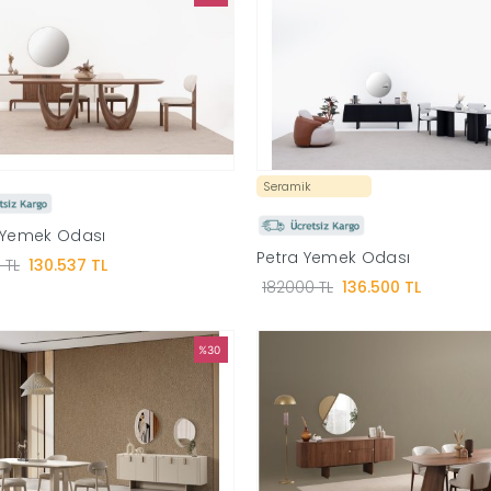
Seramik
 Yemek Odası
Petra Yemek Odası
 TL
130.537 TL
182000 TL
136.500 TL
%30