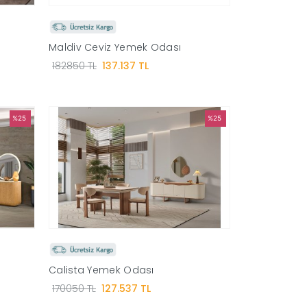
Maldiv Ceviz Yemek Odası
182850 TL
137.137 TL
%25
%25
Calista Yemek Odası
170050 TL
127.537 TL