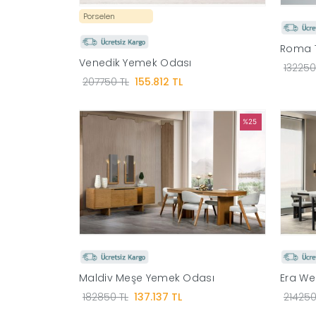
Porselen
Roma T
Venedik Yemek Odası
132250
207750 TL
155.812 TL
%25
Maldiv Meşe Yemek Odası
Era W
182850 TL
137.137 TL
214250