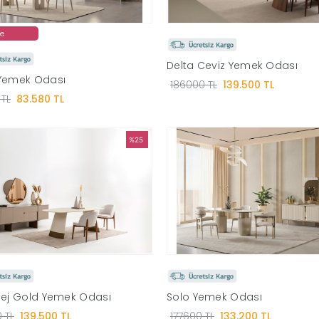
de
Delta Ceviz Yemek Odası
Yemek Odası
186000 TL
139.500 TL
 TL
83.580 TL
%25
Bej Gold Yemek Odası
Solo Yemek Odası
 TL
139.500 TL
177600 TL
133.200 TL