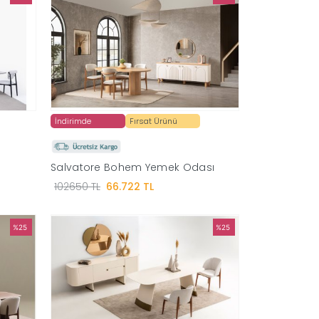
İndirimde
Fırsat Ürünü
Salvatore Bohem Yemek Odası
102650 TL
66.722 TL
%25
%25