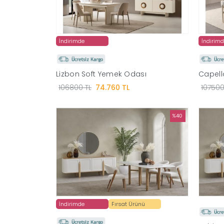
İndirimde
İndirim
Lizbon Soft Yemek Odası
Capell
106800 TL
74.760 TL
107500
%40
İndirimde
Fırsat Ürünü