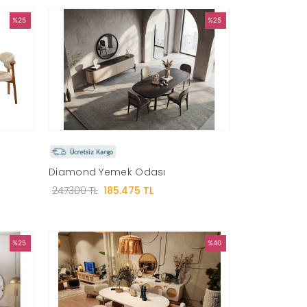
%25
%25
Diamond Yemek Odası
247300 TL
185.475 TL
%25
%40