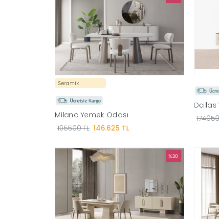
Seramik
Dallas
Milano Yemek Odası
174050
195500 TL
146.625 TL
%30