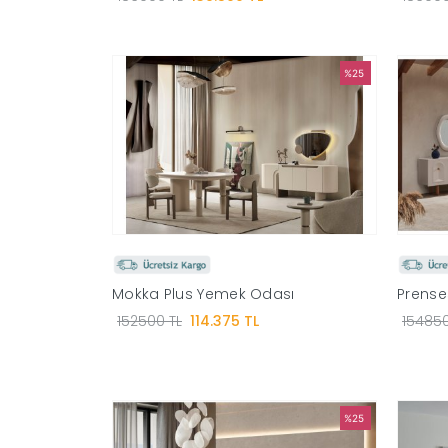
%25
Mokka Plus Yemek Odası
Prens
152500 TL
114.375 TL
154850
%25