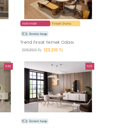
İndirimde
Fırsat Ürünü
Trend Fırsat Yemek Odası
205350 TL
123.210 TL
%30
%25