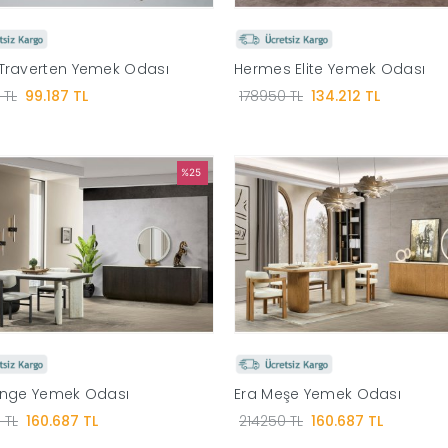
raverten Yemek Odası
Hermes Elite Yemek Odası
 TL
99.187 TL
178950 TL
134.212 TL
%25
enge Yemek Odası
Era Meşe Yemek Odası
 TL
160.687 TL
214250 TL
160.687 TL