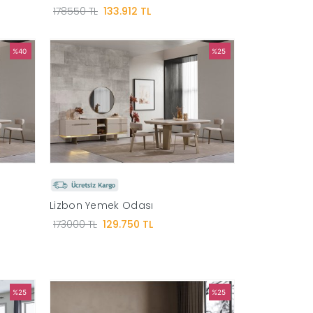
178550 TL
133.912 TL
%40
%25
Lizbon Yemek Odası
173000 TL
129.750 TL
%25
%25