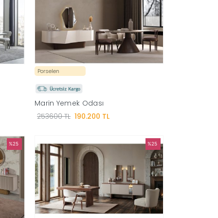
Porselen
Marin Yemek Odası
253600 TL
190.200 TL
%25
%25