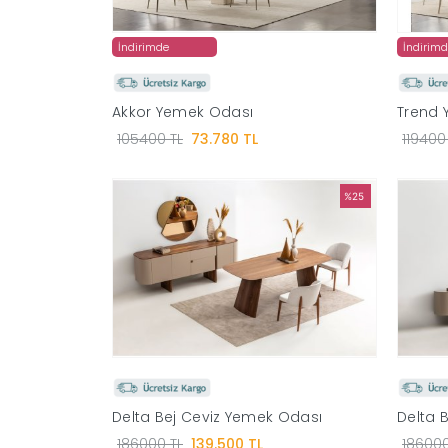
İndirimde
İndirim
Akkor Yemek Odası
Trend 
105400 TL
73.780 TL
119400
%25
Delta Bej Ceviz Yemek Odası
Delta 
186000 TL
139.500 TL
186000