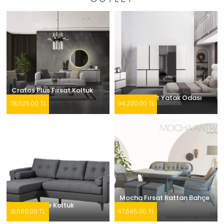
Cratos Plus Fırsat Koltuk
Takımı
Pablo Fırsat Yatak Odası
78,325.00 TL
94,230.00 TL
Mocha Fırsat Rattan Bahçe
Harran Köşe Koltuk
Takımı
31,680.00 TL
47,645.00 TL