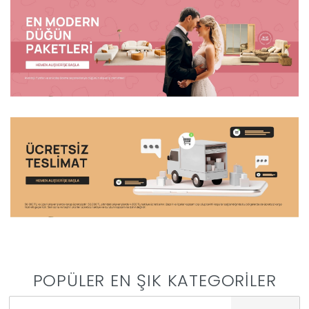
|
İyi
Uykular
Genç
Odası
Tamamlayıcı
Ürünler
Afilli
POPÜLER EN ŞIK KATEGORİLER
Yaz