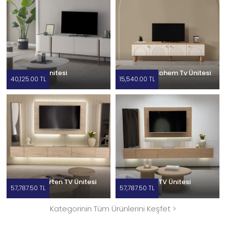
Milano Tv Ünitesi
Salvatore Bohem Tv Ünitesi
40,125.00 TL
15,540.00 TL
Vena Traverten TV Ünitesi
Vena Meşe TV Ünitesi
57,787.50 TL
57,787.50 TL
Kategorinin Tüm Ürünlerini Keşfet >