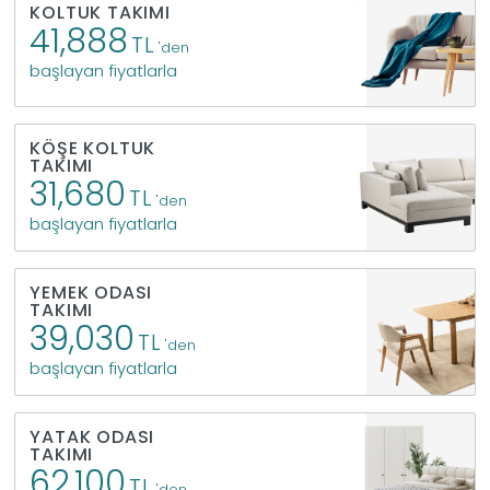
KOLTUK TAKIMI
41,888
TL
'den
İndirimleri
başlayan fiyatlarla
Outlet
Afilli
0549
KÖŞE KOLTUK
TAKIMI
Destek
31,680
TL
'den
740
başlayan fiyatlarla
Merkezi
Showroomlarımız
YEMEK ODASI
5500
TAKIMI
Sipariş
39,030
TL
'den
Üye
başlayan fiyatlarla
Takibi
YATAK ODASI
Girişi
TAKIMI
62,100
TL
'den