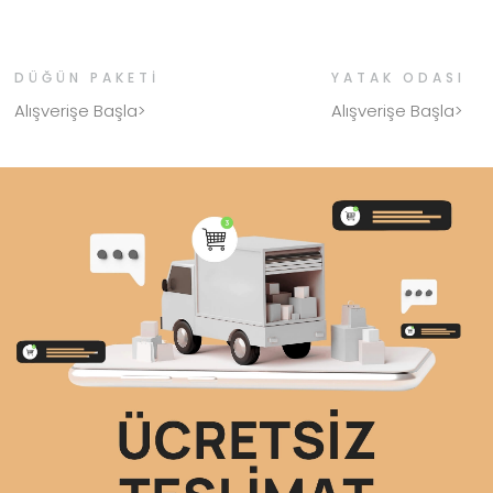
DÜĞÜN PAKETI
YATAK ODASI
Alışverişe Başla>
Alışverişe Başla>