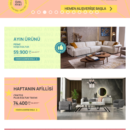
Ünitesi
Koltuk
Köşe
Mutfak
Takımları
Balkon
&
Bahçe
İdaş