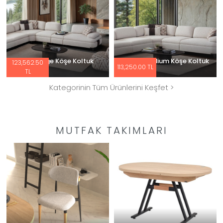
Vienna Large Köşe Koltuk
Vienna Medium Köşe Koltuk
123,562.50
113,250.00 TL
TL
Kategorinin Tüm Ürünlerini Keşfet >
MUTFAK TAKIMLARI