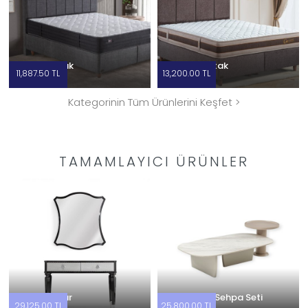
Hestia Yatak
Cooper Yatak
11,887.50 TL
13,200.00 TL
Kategorinin Tüm Ürünlerini Keşfet >
TAMAMLAYICI ÜRÜNLER
Viva Dresuar
Delta Orta Sehpa Seti
29,125.00 TL
25,800.00 TL