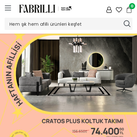
0
Düğün
Paketi
Yatak
Odası
Yemek
Odası
Tv