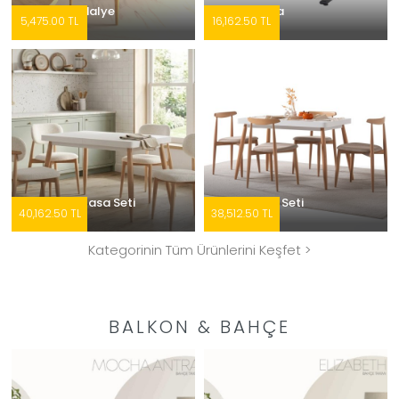
Venüs Sandalye
Afyon Masa
5,475.00 TL
16,162.50 TL
Rolla Bali Masa Seti
Rolla Masa Seti
40,162.50 TL
38,512.50 TL
Kategorinin Tüm Ürünlerini Keşfet >
BALKON & BAHÇE