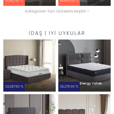
41,962.50 TL
54,450.00 TL
Kategorinin Tüm Ürünlerini Keşfet >
İDAŞ | İYI UYKULAR
Silva Yatak
Smarttech Energy Yatak
23,287.50 TL
25,275.00 TL