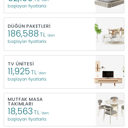
başlayan fiyatlarla
Yap
DÜĞÜN PAKETLERI
186,588
TL
'den
başlayan fiyatlarla
TV ÜNITESI
11,925
TL
'den
başlayan fiyatlarla
MUTFAK MASA
TAKIMLARI
18,563
TL
'den
başlayan fiyatlarla