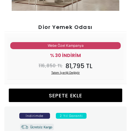
Ünitesi
Koltuk
Dior Yemek Odası
Köşe
Webe Özel Kampanya
Mutfak
% 30 İNDİRİM
81,795 TL
116,850 TL
Takımları
Takım İçeriği Değiştir
Balkon
SEPETE EKLE
&
Bahçe
İndirimde
2 Yıl Garanti
İdaş