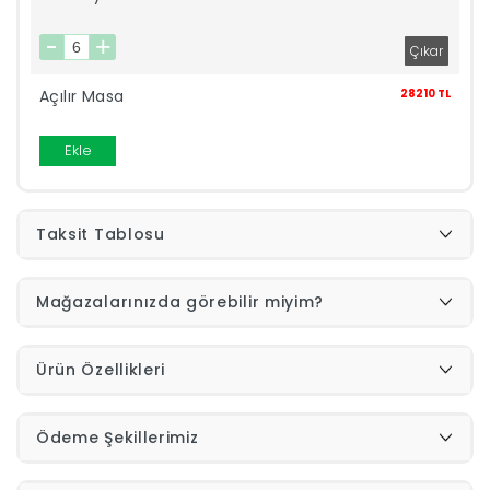
İndirimleri
Açılır Masa
28210 TL
Outlet
Afilli
0549
Ekle
Destek
740
Taksit Tablosu
Merkezi
Showroomlarımız
5500
Mağazalarınızda görebilir miyim?
Sipariş
Üye
Ürün Özellikleri
Takibi
Ödeme Şekillerimiz
Girişi