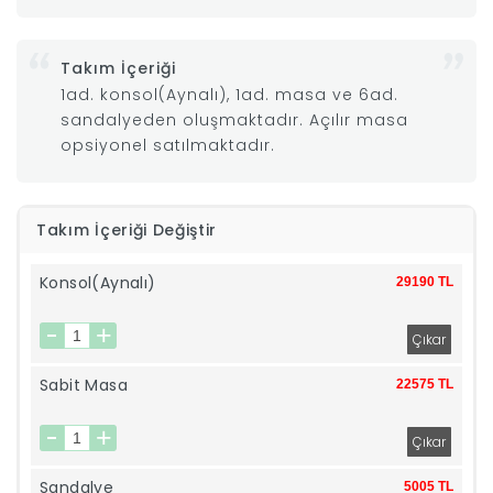
|
Takım İçeriği
1ad. konsol(Aynalı), 1ad. masa ve 6ad.
İyi
sandalyeden oluşmaktadır. Açılır masa
opsiyonel satılmaktadır.
Uykular
Genç
Takım İçeriği Değiştir
Odası
Konsol(Aynalı)
29190 TL
Tamamlayıcı
Ürünler
Sabit Masa
22575 TL
Afilli
Yaz
Sandalye
5005 TL