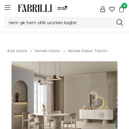
0
Düğün
Paketi
Ana sayfa
Yemek Odası
Yemek Odası Takımı
Yatak
Odası
Yemek
Odası
Tv