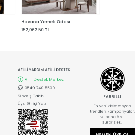
Havana Yemek Odası
Liza Yemek 
152,062.50 TL
88,237.50 TL
AFİLLİ YARDIM AFİLLİ DESTEK
Afilli Destek Merkezi
0549 740 5500
Sipariş Takibi
FABRILLI
Üye Girişi Yap
En yeni dekorasyon
trendleri, kampanyalar,
ve sana özel
sürprizler...
HEMEN ÜYE OL