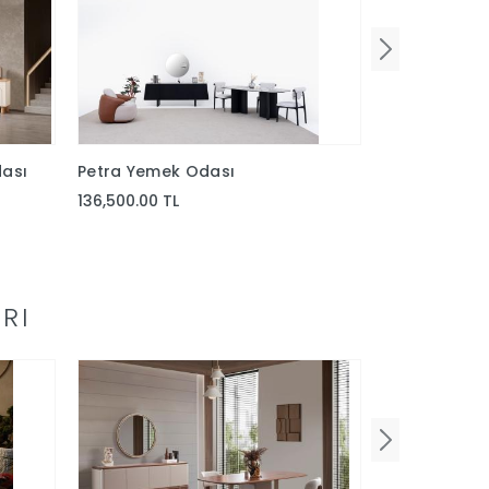
ası
Petra Yemek Odası
Akkor Yemek
136,500.00 TL
73,780.00 TL
RI