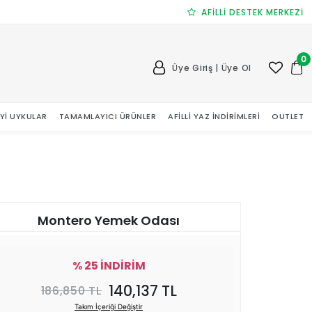
AFİLLİ DESTEK MERKEZİ
0
Üye Giriş | Üye Ol
 İYI UYKULAR
TAMAMLAYICI ÜRÜNLER
AFILLI YAZ İNDIRIMLERI
OUTLET
Montero Yemek Odası
% 25 İNDİRİM
140,137 TL
186,850 TL
Takım İçeriği Değiştir