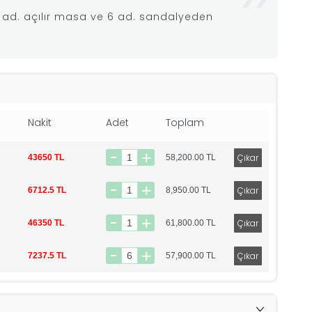
 1 ad. açılır masa ve 6 ad. sandalyeden
Nakit
Adet
Toplam
43650 TL
58,200.00
TL
6712.5 TL
8,950.00
TL
46350 TL
61,800.00
TL
7237.5 TL
57,900.00
TL