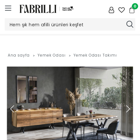
0
Düğün
Paketi
Ana sayfa
Yemek Odası
Yemek Odası Takımı
Yatak
Odası
Yemek
Odası
Tv