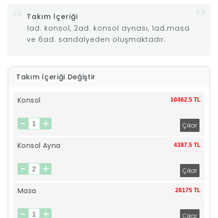
Takım İçeriği
|
1ad. konsol, 2ad. konsol aynası, 1ad.masa
ve 6ad. sandalyeden oluşmaktadır.
İyi
Uykular
Takım İçeriği Değiştir
Genç
Konsol
10462.5 TL
Odası
Tamamlayıcı
Konsol Ayna
4387.5 TL
Ürünler
Masa
Afilli
26175 TL
Yaz