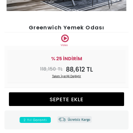
Ünitesi
Koltuk
Greenwich Yemek Odası
Köşe
Video
Mutfak
% 25 İNDİRİM
88,612 TL
118,150 TL
Takımları
Takım İçeriği Değiştir
Balkon
SEPETE EKLE
&
Bahçe
2 Yıl Garanti
İdaş