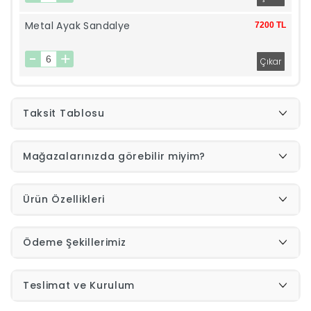
Metal Ayak Sandalye
7200 TL
İndirimleri
Outlet
Afilli
0549
Taksit Tablosu
Destek
740
Mağazalarınızda görebilir miyim?
Merkezi
Showroomlarımız
5500
Ürün Özellikleri
Sipariş
Üye
Ödeme Şekillerimiz
Takibi
Girişi
Teslimat ve Kurulum