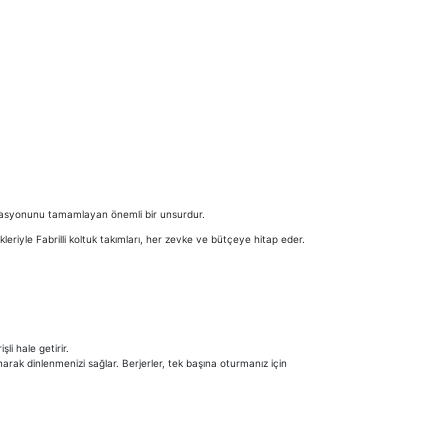
dekorasyonunu tamamlayan önemli bir unsurdur.
kleriyle Fabrilli koltuk takımları, her zevke ve bütçeye hitap eder.
li hale getirir.
anarak dinlenmenizi sağlar. Berjerler, tek başına oturmanız için