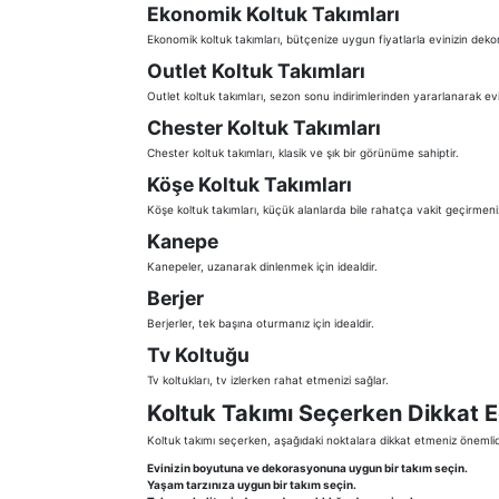
Ekonomik Koltuk Takımları
Ekonomik koltuk takımları, bütçenize uygun fiyatlarla evinizin d
Outlet Koltuk Takımları
Outlet koltuk takımları, sezon sonu indirimlerinden yararlanarak e
Chester Koltuk Takımları
Chester koltuk takımları, klasik ve şık bir görünüme sahiptir.
Köşe Koltuk Takımları
Köşe koltuk takımları, küçük alanlarda bile rahatça vakit geçirmenizi
Kanepe
Kanepeler, uzanarak dinlenmek için idealdir.
Berjer
Berjerler, tek başına oturmanız için idealdir.
Tv Koltuğu
Tv koltukları, tv izlerken rahat etmenizi sağlar.
Koltuk Takımı Seçerken Dikkat E
Koltuk takımı seçerken, aşağıdaki noktalara dikkat etmeniz önemlid
Evinizin boyutuna ve dekorasyonuna uygun bir takım seçin.
Yaşam tarzınıza uygun bir takım seçin.