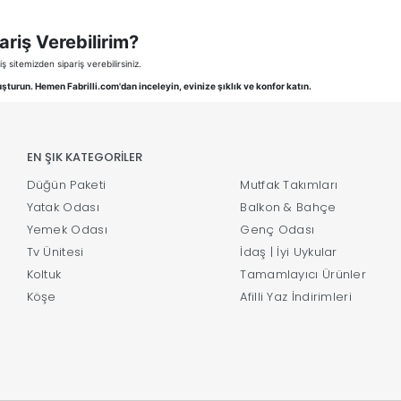
pariş Verebilirim?
ş sitemizden sipariş verebilirsiniz.
luşturun. Hemen Fabrilli.com'dan inceleyin, evinize şıklık ve konfor katın.
EN ŞIK KATEGORİLER
Düğün Paketi
Mutfak Takımları
Yatak Odası
Balkon & Bahçe
Yemek Odası
Genç Odası
Tv Ünitesi
İdaş | İyi Uykular
Koltuk
Tamamlayıcı Ürünler
Köşe
Afilli Yaz İndirimleri