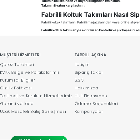
Takımın kalitesinden ve dayanıklılığından emin olun.
Takımın fiyatını karşılaştırın.
Fabrilli Koltuk Takımları Nasıl Si
Fabrilli koltuk takımlarını Fabrilli mağazalarından veya online alışveri
Fabrilli koltuk takımlarıyla evinizin en konforlu ve şık köşesini o
MÜŞTERİ HİZMETLERİ
FABRİLLİ AŞKINA
Çerez Tercihleri
İletişim
KVKK Belge ve Politikalarımız
Sipariş Takibi
Kurumsal Bilgiler
S.S.S.
Gizlilik Politikası
Hakkımızda
Teslimat ve Kurulum Hizmetlerimiz
Hızlı Finansman
Garanti ve İade
Ödeme Seçenekleri
Uzak Mesafeli Satış Sözleşmesi
Kampanyalar