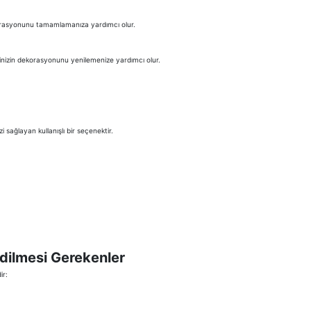
ekorasyonunu tamamlamanıza yardımcı olur.
vinizin dekorasyonunu yenilemenize yardımcı olur.
 sağlayan kullanışlı bir seçenektir.
dilmesi Gerekenler
ir: