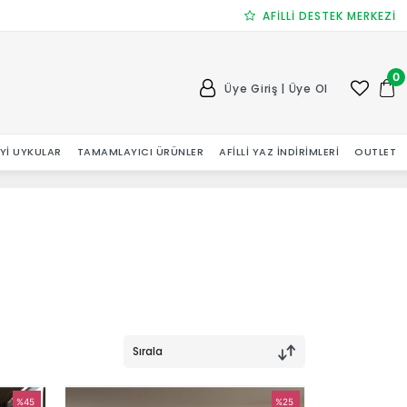
AFİLLİ DESTEK MERKEZİ
0
Üye Giriş | Üye Ol
 İYI UYKULAR
TAMAMLAYICI ÜRÜNLER
AFILLI YAZ İNDIRIMLERI
OUTLET
Sırala
%45
%25