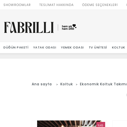
SHOWROOMLAR
TESLİMAT HAKKINDA
ÖDEME SEÇENEKLERİ
DÜĞÜN PAKETI
YATAK ODASI
YEMEK ODASI
TV ÜNITESI
KOLTUK
Ana sayfa
Koltuk
Ekonomik Koltuk Takım
%45