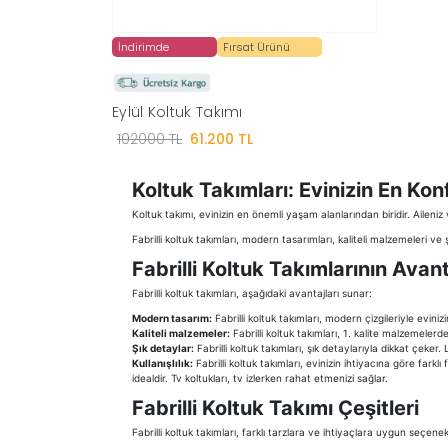
İndirimde
Fırsat Ürünü
Eylül Koltuk Takımı
102000 TL
61.200 TL
Koltuk Takımları: Evinizin En Kon
Koltuk takımı, evinizin en önemli yaşam alanlarından biridir. Ailen
Fabrilli koltuk takımları, modern tasarımları, kaliteli malzemeleri ve
Fabrilli Koltuk Takımlarının Avant
Fabrilli koltuk takımları, aşağıdaki avantajları sunar:
Modern tasarım:
Fabrilli koltuk takımları, modern çizgileriyle evi
Kaliteli malzemeler:
Fabrilli koltuk takımları, 1. kalite malzemelerd
Şık detaylar:
Fabrilli koltuk takımları, şık detaylarıyla dikkat çeker.
Kullanışlılık:
Fabrilli koltuk takımları, evinizin ihtiyacına göre fark
idealdir. Tv koltukları, tv izlerken rahat etmenizi sağlar.
Fabrilli Koltuk Takımı Çeşitleri
Fabrilli koltuk takımları, farklı tarzlara ve ihtiyaçlara uygun seçenek