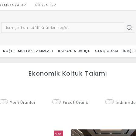
KAMPANYALAR
EN YENILER
KÖŞE
MUTFAK TAKIMLARI
BALKON & BAHÇE
GENÇ ODASI
İDAŞ |
Ekonomik Koltuk Takımı
ı
Yeni Ürünler
Fırsat Ürünü
İndirimde
%40