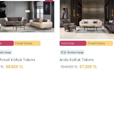
de
Fırsat Ürünü
İndirimde
Fırsat Ürünü
Fırsat Koltuk Takımı
Arda Koltuk Takımı
TL
58.920 TL
104000 TL
57.200 TL