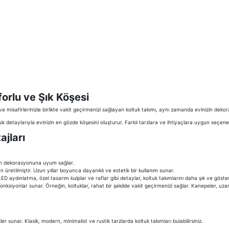
forlu ve Şık Köşesi
iz ve misafirlerinizle birlikte vakit geçirmenizi sağlayan koltuk takımı, aynı zamanda evinizin 
 şık detaylarıyla evinizin en gözde köşesini oluşturur. Farklı tarzlara ve ihtiyaçlara uygun seçene
ajları
nizin dekorasyonuna uyum sağlar.
en üretilmiştir. Uzun yıllar boyunca dayanıklı ve estetik bir kullanım sunar.
 LED aydınlatma, özel tasarım kulplar ve raflar gibi detaylar, koltuk takımlarını daha şık ve gösteriş
lı fonksiyonlar sunar. Örneğin, koltuklar, rahat bir şekilde vakit geçirmenizi sağlar. Kanepeler, uz
ler sunar. Klasik, modern, minimalist ve rustik tarzlarda koltuk takımları bulabilirsiniz.