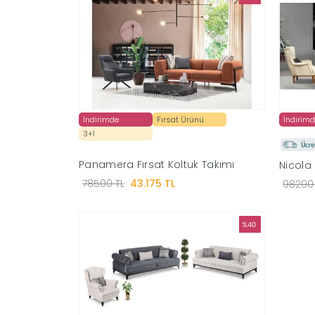
İndirimde
Fırsat Ürünü
İndirim
3+1
Panamera Fırsat Koltuk Takımı
Nicola 
78500 TL
43.175 TL
98200 
%40