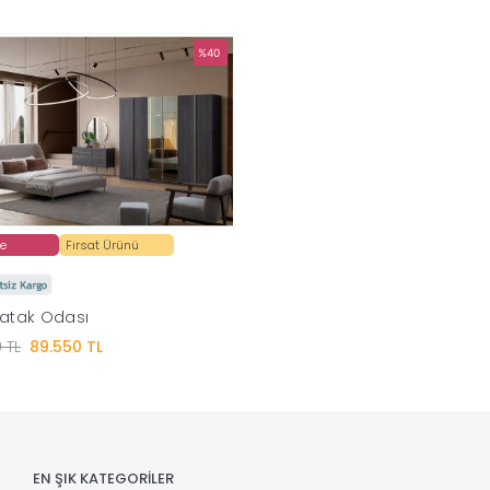
%40
de
Fırsat Ürünü
Yatak Odası
 TL
89.550 TL
EN ŞIK KATEGORİLER