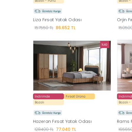
Bazalı - Puflu
Bazalı -
Liza Fırsat Yatak Odası
Orjin F
157550 TL
86.652 TL
150500
%40
İndirimde
Fırsat Ürünü
İndirim
Bazalı
Bazalı -
Hazeran Fırsat Yatak Odası
Rams F
128400 TL
77.040 TL
165650