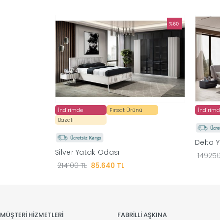
%60
İndirimde
Fırsat Ürünü
İndirim
Bazalı
Delta 
Silver Yatak Odası
149250
214100 TL
85.640 TL
MÜŞTERİ HİZMETLERİ
FABRİLLİ AŞKINA