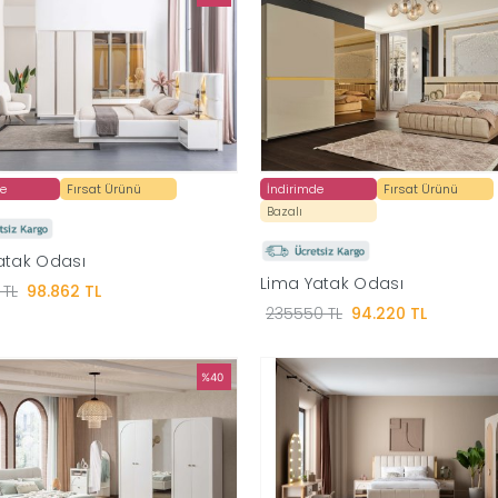
de
Fırsat Ürünü
İndirimde
Fırsat Ürünü
Bazalı
atak Odası
Lima Yatak Odası
 TL
98.862 TL
235550 TL
94.220 TL
%40