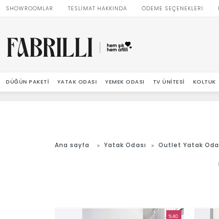
SHOWROOMLAR
TESLİMAT HAKKINDA
ÖDEME SEÇENEKLERİ
DÜĞÜN PAKETI
YATAK ODASI
YEMEK ODASI
TV ÜNITESI
KOLTUK
Ana sayfa
Yatak Odası
Outlet Yatak Oda
%40