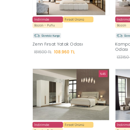
İndirimde
Fırsat Ürünü
İndirim
Bazalı - Puflu
Bazalı
Zenn Fırsat Yatak Odası
Kampa
Odası
181600 TL
108.960 TL
133150 
%45
İndirimde
Fırsat Ürünü
İndirim