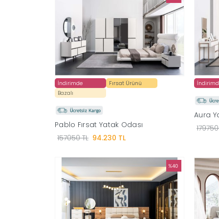
İndirimde
Fırsat Ürünü
İndirim
Bazalı
Aura Y
Pablo Fırsat Yatak Odası
179750
157050 TL
94.230 TL
%40