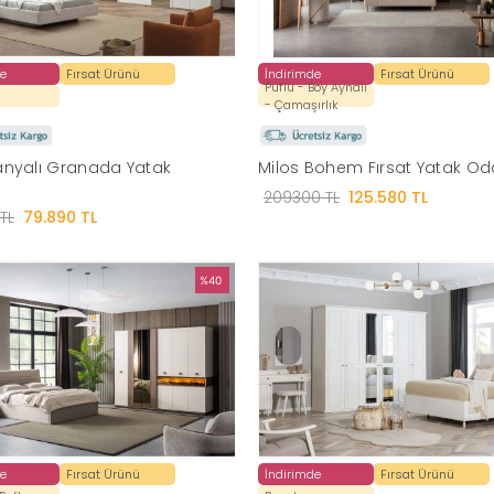
de
Fırsat Ürünü
İndirimde
Fırsat Ürünü
Puflu - Boy Aynalı
- Çamaşırlık
nyalı Granada Yatak
Milos Bohem Fırsat Yatak Od
209300 TL
125.580 TL
TL
79.890 TL
%40
de
Fırsat Ürünü
İndirimde
Fırsat Ürünü