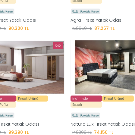
 Puflu
Bazalı
ırsat Yatak Odası
Agra Fırsat Yatak Odası
 TL
90.300 TL
158650 TL
87.257 TL
%40
de
Fırsat Ürünü
İndirimde
Fırsat Ürünü
 Puflu
Bazalı
ırsat Yatak Odası
Natura Lüx Fırsat Yatak Odası
 TL
99.390 TL
148300 TL
74.150 TL