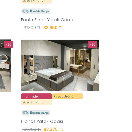
Bazalı - Puflu
Fonte Fırsat Yatak Odası
167300 TL
83.650 TL
%50
%50
İndirimde
Fırsat Ürünü
Bazalı - Puflu
Hipnoz Yatak Odası
166750 TL
83.375 TL