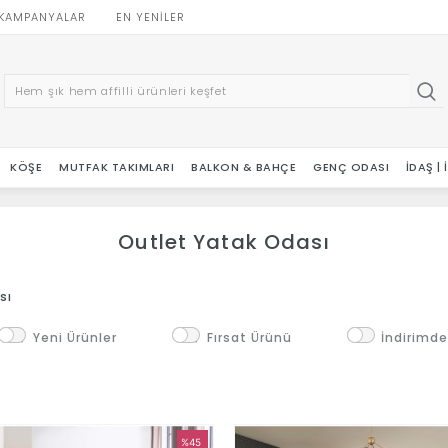
KAMPANYALAR
EN YENILER
KÖŞE
MUTFAK TAKIMLARI
BALKON & BAHÇE
GENÇ ODASI
İDAŞ |
Outlet Yatak Odası
sı
Yeni Ürünler
Fırsat Ürünü
İndirimde
%45