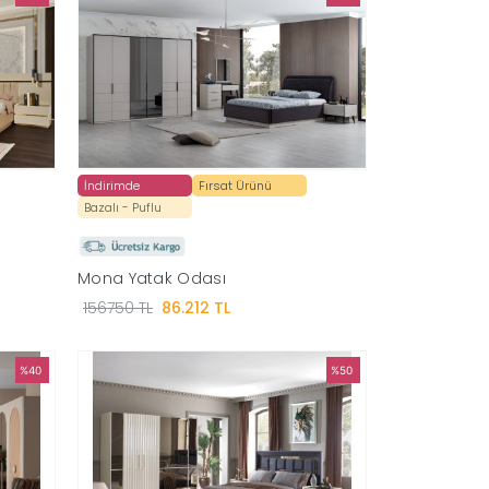
İndirimde
Fırsat Ürünü
Bazalı - Puflu
Mona Yatak Odası
156750 TL
86.212 TL
%40
%50