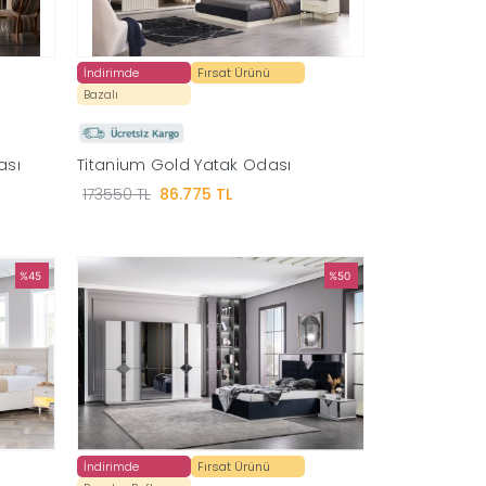
İndirimde
Fırsat Ürünü
Bazalı
ası
Titanium Gold Yatak Odası
173550 TL
86.775 TL
%45
%50
İndirimde
Fırsat Ürünü