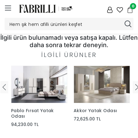
0
İlgili ürün bulunamadı veya satışa kapalı. Lütfen
Düğün
daha sonra tekrar deneyin.
İLGILI ÜRÜNLER
Paketi
Yatak
Odası
Yemek
Pablo Fırsat Yatak
Akkor Yatak Odası
Odası
Odası
72,625.00 TL
94,230.00 TL
Tv