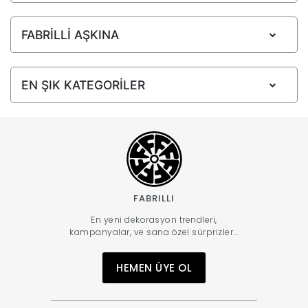
|
FABRİLLİ AŞKINA
İyi
EN ŞIK KATEGORİLER
Uykular
Genç
Odası
FABRILLI
Tamamlayıcı
En yeni dekorasyon trendleri,
kampanyalar, ve sana özel sürprizler...
Ürünler
HEMEN ÜYE OL
Afilli
Yaz