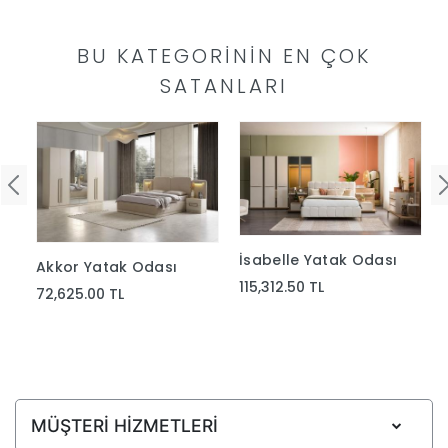
Ünitesi
BU KATEGORININ EN ÇOK
SATANLARI
Koltuk
Köşe
Mutfak
Takımları
İsabelle Yatak Odası
Akkor Yatak Odası
Balkon
115,312.50 TL
72,625.00 TL
&
Bahçe
MÜŞTERİ HİZMETLERİ
İdaş