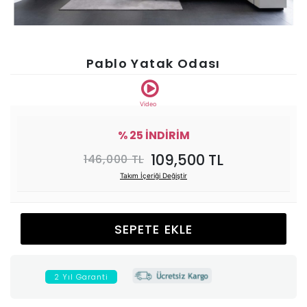
Ünitesi
Koltuk
Pablo Yatak Odası
Köşe
Video
Mutfak
% 25 İNDİRİM
109,500 TL
146,000 TL
Takımları
Takım İçeriği Değiştir
Balkon
SEPETE EKLE
&
Bahçe
2 Yıl Garanti
İdaş