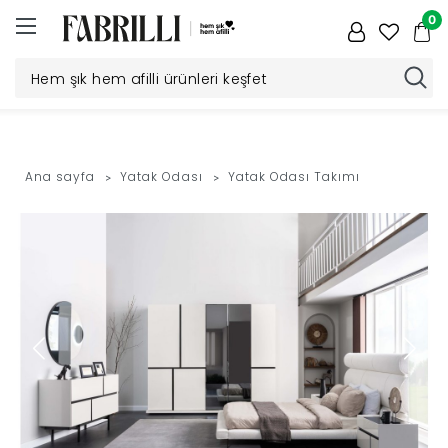
0
Düğün
Paketi
Ana sayfa
Yatak Odası
Yatak Odası Takımı
Yatak
Odası
Yemek
Odası
Tv