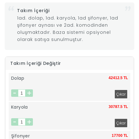
Takım İçeriği
|
1ad. dolap, 1ad. karyola, 1ad şifonyer, 1ad
şifonyer aynası ve 2ad. komodinden
İyi
oluşmaktadır. Baza sistemi opsiyonel
olarak satışa sunulmuştur.
Uykular
Genç
Takım İçeriği Değiştir
Odası
Dolap
42412.5 TL
Tamamlayıcı
Ürünler
Karyola
30787.5 TL
Afilli
Şifonyer
17700 TL
Yaz