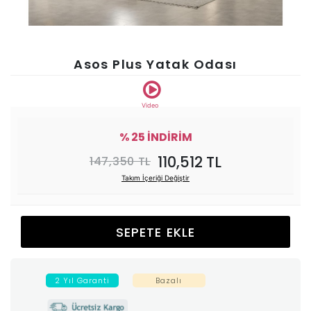
Ünitesi
Koltuk
Asos Plus Yatak Odası
Köşe
Video
Mutfak
% 25 İNDİRİM
110,512 TL
147,350 TL
Takımları
Takım İçeriği Değiştir
Balkon
SEPETE EKLE
&
Bahçe
2 Yıl Garanti
Bazalı
İdaş