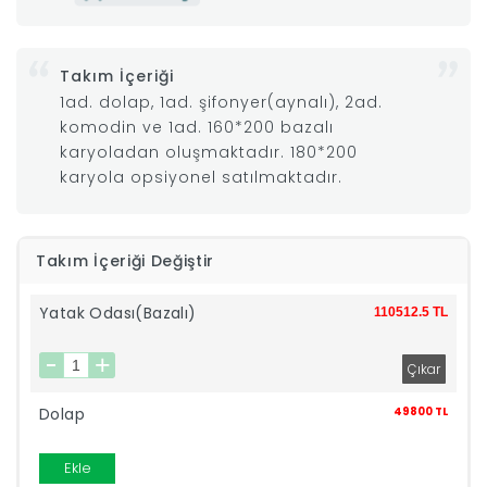
|
Takım İçeriği
İyi
1ad. dolap, 1ad. şifonyer(aynalı), 2ad.
komodin ve 1ad. 160*200 bazalı
Uykular
karyoladan oluşmaktadır. 180*200
karyola opsiyonel satılmaktadır.
Genç
Takım İçeriği Değiştir
Odası
Yatak Odası(Bazalı)
110512.5 TL
Tamamlayıcı
Ürünler
Dolap
49800 TL
Afilli
Ekle
Yaz