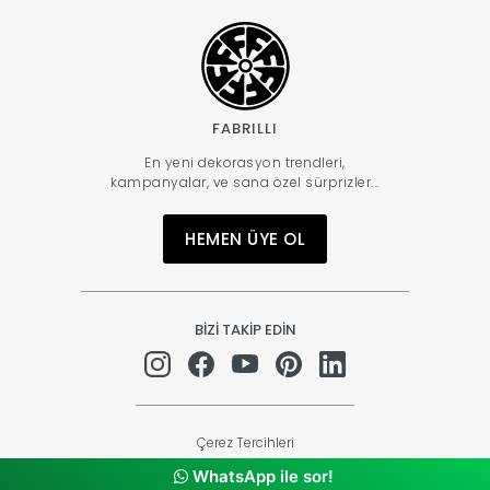
FABRILLI
En yeni dekorasyon trendleri,
kampanyalar, ve sana özel sürprizler...
HEMEN ÜYE OL
BİZİ TAKİP EDİN
Çerez Tercihleri
WhatsApp ile sor!
En