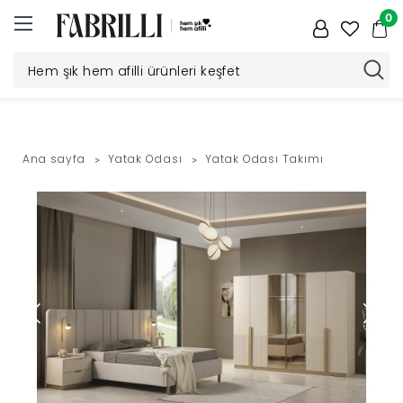
0
Düğün
Paketi
Ana sayfa
Yatak Odası
Yatak Odası Takımı
Yatak
Odası
Yemek
Odası
Tv