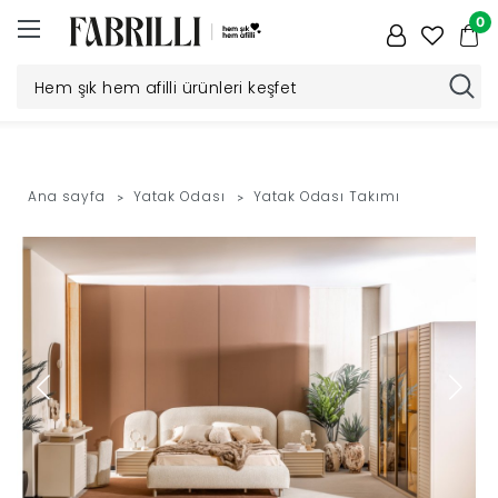
0
Düğün
Paketi
Ana sayfa
Yatak Odası
Yatak Odası Takımı
Yatak
Odası
Yemek
Odası
Tv