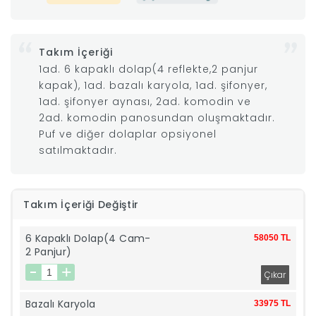
|
Takım İçeriği
İyi
1ad. 6 kapaklı dolap(4 reflekte,2 panjur
kapak), 1ad. bazalı karyola, 1ad. şifonyer,
Uykular
1ad. şifonyer aynası, 2ad. komodin ve
2ad. komodin panosundan oluşmaktadır.
Puf ve diğer dolaplar opsiyonel
Genç
satılmaktadır.
Odası
Takım İçeriği Değiştir
Tamamlayıcı
6 Kapaklı Dolap(4 Cam-
58050 TL
Ürünler
2 Panjur)
Afilli
Bazalı Karyola
33975 TL
Yaz