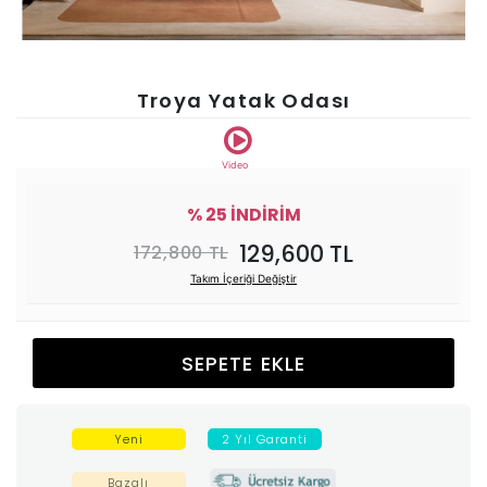
Ünitesi
Koltuk
Troya Yatak Odası
Köşe
Video
Mutfak
% 25 İNDİRİM
129,600 TL
172,800 TL
Takımları
Takım İçeriği Değiştir
Balkon
SEPETE EKLE
&
Bahçe
Yeni
2 Yıl Garanti
İdaş
Bazalı