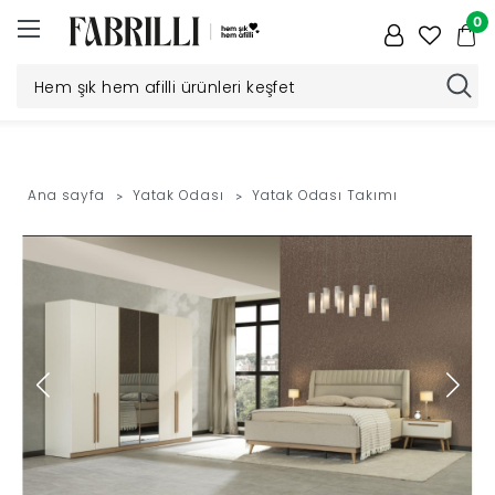
0
Düğün
Paketi
Ana sayfa
Yatak Odası
Yatak Odası Takımı
Yatak
Odası
Yemek
Odası
Tv