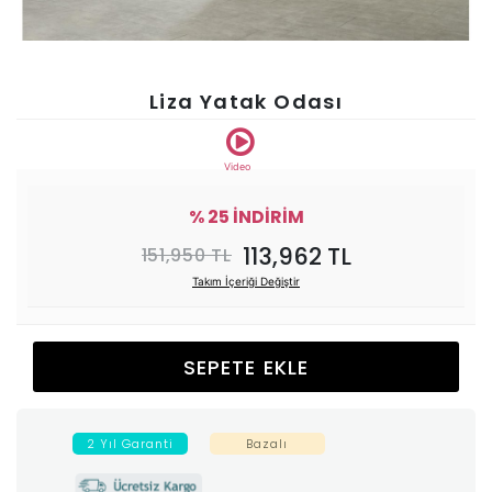
Ünitesi
Koltuk
Liza Yatak Odası
Köşe
Video
Mutfak
% 25 İNDİRİM
113,962 TL
151,950 TL
Takımları
Takım İçeriği Değiştir
Balkon
SEPETE EKLE
&
Bahçe
2 Yıl Garanti
Bazalı
İdaş