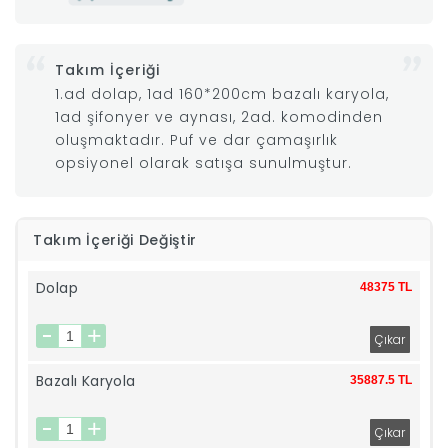
|
Takım İçeriği
İyi
1.ad dolap, 1ad 160*200cm bazalı karyola,
1ad şifonyer ve aynası, 2ad. komodinden
Uykular
oluşmaktadır. Puf ve dar çamaşırlık
opsiyonel olarak satışa sunulmuştur.
Genç
Takım İçeriği Değiştir
Odası
Dolap
48375 TL
Tamamlayıcı
Ürünler
Bazalı Karyola
35887.5 TL
Afilli
Yaz