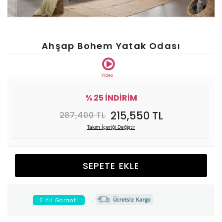
Ünitesi
Koltuk
Ahşap Bohem Yatak Odası
Köşe
Video
Mutfak
% 25 İNDİRİM
215,550 TL
287,400 TL
Takımları
Takım İçeriği Değiştir
Balkon
SEPETE EKLE
&
Bahçe
2 Yıl Garanti
İdaş