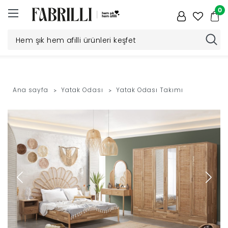
0
Düğün
Paketi
Ana sayfa
Yatak Odası
Yatak Odası Takımı
Yatak
Odası
Yemek
Odası
Tv