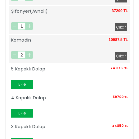
Şifonyer(Aynalı)
37200 TL
İndirimleri
Outlet
Afilli
Komodin
10987.5 TL
0549
Destek
740
5 Kapaklı Dolap
74137.5 TL
Merkezi
Showroomlarımız
Ekle
5500
Sipariş
4 Kapaklı Dolap
59700 TL
Üye
Ekle
Takibi
Girişi
3 Kapaklı Dolap
44850 TL