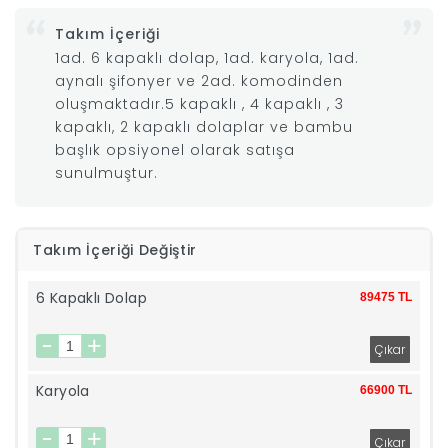
Takım İçeriği
|
1ad. 6 kapaklı dolap, 1ad. karyola, 1ad.
aynalı şifonyer ve 2ad. komodinden
İyi
oluşmaktadır.5 kapaklı , 4 kapaklı , 3
kapaklı, 2 kapaklı dolaplar ve bambu
Uykular
başlık opsiyonel olarak satışa
sunulmuştur.
Genç
Odası
Takım İçeriği Değiştir
Tamamlayıcı
6 Kapaklı Dolap
89475 TL
Ürünler
Karyola
Afilli
66900 TL
Yaz