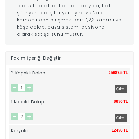
1ad. 5 kapaklı dolap, 1ad. karyola, 1ad.
|
şifonyer, 1ad. şifonyer ayna ve 2ad.
komodinden oluşmaktadır. 1,2,3 kapaklı ve
köşe dolap, baza sistemi opsiyonel
İyi
olarak satışa sunulmuştur.
Uykular
Takım İçeriği Değiştir
Genç
3 Kapaklı Dolap
25687.5 TL
Odası
Tamamlayıcı
1 Kapaklı Dolap
8850 TL
Ürünler
Afilli
Karyola
12450 TL
Yaz