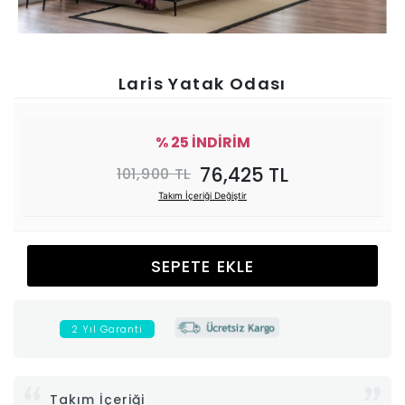
Ünitesi
Koltuk
Laris Yatak Odası
Köşe
% 25 İNDİRİM
Mutfak
76,425 TL
101,900 TL
Takım İçeriği Değiştir
Takımları
Balkon
SEPETE EKLE
&
2 Yıl Garanti
Bahçe
İdaş
Takım İçeriği