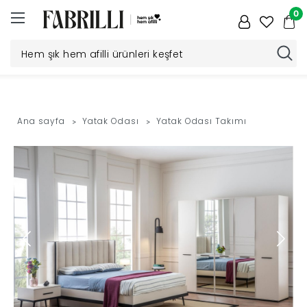
0
Düğün
Paketi
Ana sayfa
Yatak Odası
Yatak Odası Takımı
Yatak
Odası
Yemek
Odası
Tv