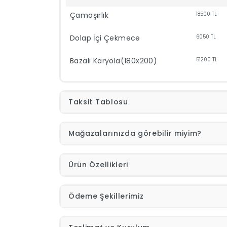
Çamaşırlık
18500
TL
Dolap İçi Çekmece
6050
TL
Bazalı Karyola(180x200)
51200
TL
Taksit Tablosu
Mağazalarınızda görebilir miyim?
Ürün Özellikleri
Ödeme Şekillerimiz