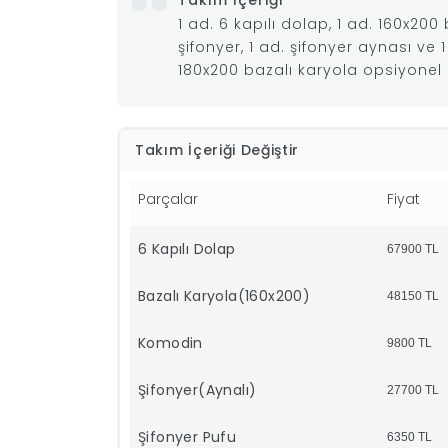
Takım İçeriği
1 ad. 6 kapılı dolap, 1 ad. 160x200
şifonyer, 1 ad. şifonyer aynası ve
180x200 bazalı karyola opsiyonel 
Takım İçeriği Değiştir
Parçalar
Fiyat
6 Kapılı Dolap
67900
TL
Bazalı Karyola(160x200)
48150
TL
Komodin
9800
TL
Şifonyer(Aynalı)
27700
TL
Şifonyer Pufu
6350
TL