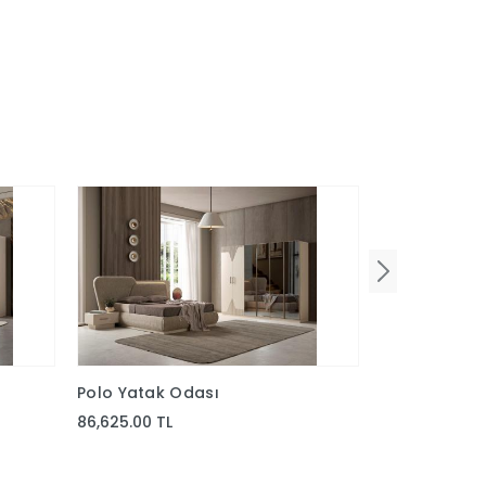
Polo Yatak Odası
Trend Yatak
86,625.00 TL
86,625.00 TL