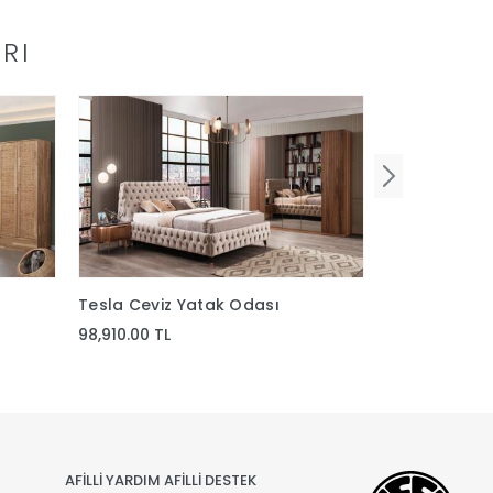
RI
Tesla Ceviz Yatak Odası
Fonte Fırsat
98,910.00 TL
83,650.00 TL
AFİLLİ YARDIM AFİLLİ DESTEK