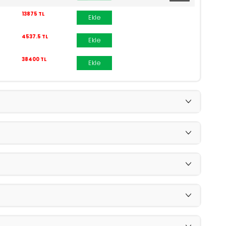
13875 TL
Ekle
4537.5 TL
Ekle
38400 TL
Ekle