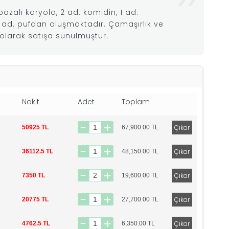
 bazalı karyola, 2 ad. komidin, 1 ad.
 1 ad. pufdan oluşmaktadır. Çamaşırlık ve
olarak satışa sunulmuştur.
Nakit
Adet
Toplam
50925 TL
67,900.00
TL
36112.5 TL
48,150.00
TL
7350 TL
19,600.00
TL
20775 TL
27,700.00
TL
4762.5 TL
6,350.00
TL