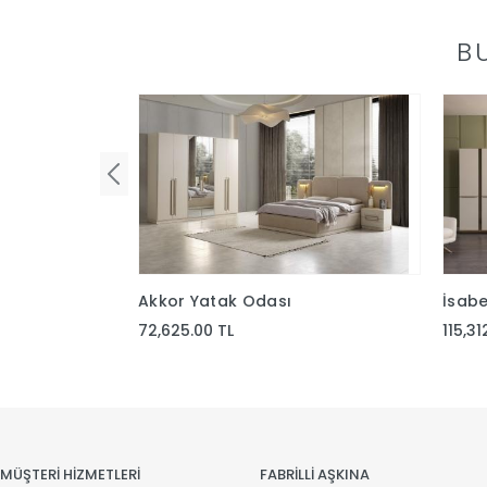
B
Akkor Yatak Odası
İsabe
72,625.00 TL
115,31
MÜŞTERİ HİZMETLERİ
FABRİLLİ AŞKINA