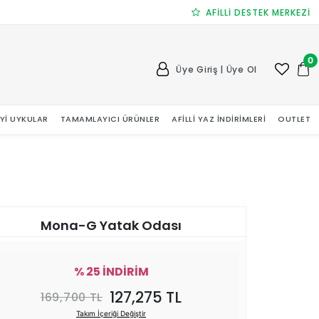
AFİLLİ DESTEK MERKEZİ
0
Üye Giriş | Üye Ol
 İYI UYKULAR
TAMAMLAYICI ÜRÜNLER
AFILLI YAZ İNDIRIMLERI
OUTLET
Mona-G Yatak Odası
% 25 İNDİRİM
127,275 TL
169,700 TL
Takım İçeriği Değiştir