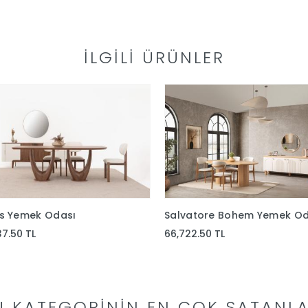
İLGILI ÜRÜNLER
as Yemek Odası
Salvatore Bohem Yemek Od
37.50 TL
66,722.50 TL
U KATEGORININ EN ÇOK SATANLA