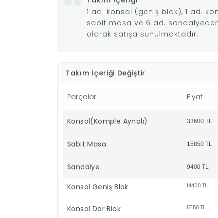
Takım İçeriği
1 ad. konsol (geniş blok), 1 ad. ko
sabit masa ve 6 ad. sandalyeden
olarak satışa sunulmaktadır.
Takım İçeriği Değiştir
Parçalar
Fiyat
Konsol(Komple Aynalı)
33600
TL
Sabit Masa
15850
TL
Sandalye
9400
TL
Konsol Geniş Blok
14400
TL
Konsol Dar Blok
15150
TL