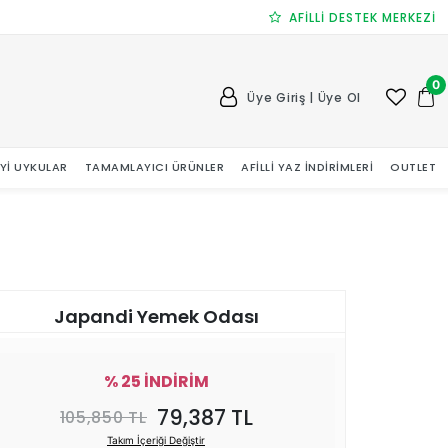
AFİLLİ DESTEK MERKEZİ
0
Üye Giriş | Üye Ol
 İYI UYKULAR
TAMAMLAYICI ÜRÜNLER
AFILLI YAZ İNDIRIMLERI
OUTLET
Japandi Yemek Odası
% 25 İNDİRİM
79,387 TL
105,850 TL
Takım İçeriği Değiştir