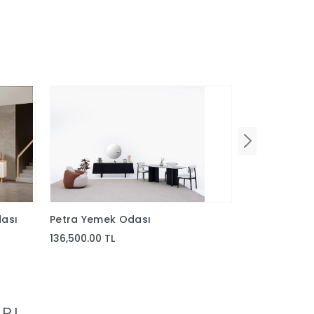
ası
Petra Yemek Odası
Akkor Yemek
136,500.00 TL
73,780.00 TL
RI