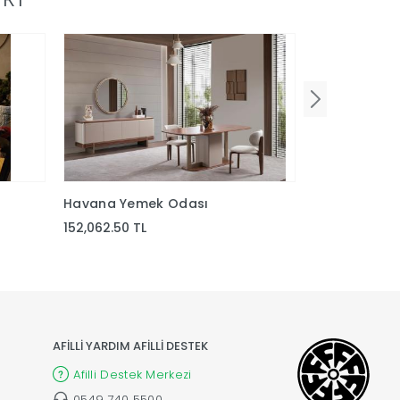
Havana Yemek Odası
Liza Yemek 
152,062.50 TL
88,237.50 TL
AFİLLİ YARDIM AFİLLİ DESTEK
Afilli Destek Merkezi
0549 740 5500