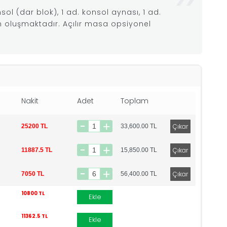
nsol (dar blok), 1 ad. konsol aynası, 1 ad.
 oluşmaktadır. Açılır masa opsiyonel
Nakit
Adet
Toplam
25200 TL
33,600.00
TL
11887.5 TL
15,850.00
TL
7050 TL
56,400.00
TL
10800 TL
Ekle
11362.5 TL
Ekle