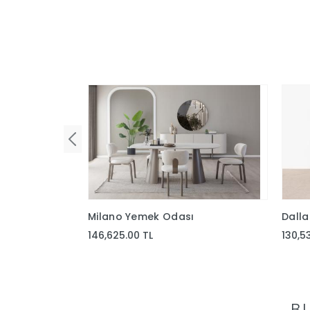
Milano Yemek Odası
Dall
146,625.00 TL
130,5
B