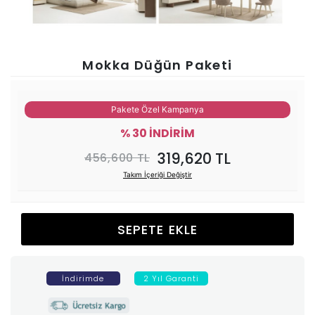
Ünitesi
Koltuk
Mokka Düğün Paketi
Köşe
Pakete Özel Kampanya
Mutfak
% 30 İNDİRİM
319,620 TL
456,600 TL
Takımları
Takım İçeriği Değiştir
Balkon
SEPETE EKLE
&
Bahçe
İndirimde
2 Yıl Garanti
İdaş