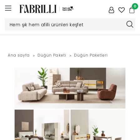
0
Düğün
Paketi
Ana sayfa
Düğün Paketi
Düğün Paketleri
Yatak
Odası
Yemek
Odası
Tv