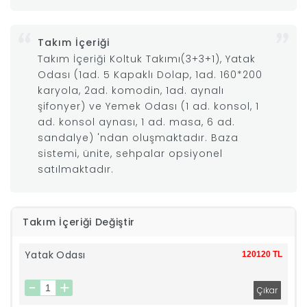
|
Takım İçeriği
Takım İçeriği Koltuk Takımı(3+3+1), Yatak
İyi
Odası (1ad. 5 Kapaklı Dolap, 1ad. 160*200
karyola, 2ad. komodin, 1ad. aynalı
Uykular
şifonyer) ve Yemek Odası (1 ad. konsol, 1
ad. konsol aynası, 1 ad. masa, 6 ad.
Genç
sandalye) 'ndan oluşmaktadır. Baza
sistemi, ünite, sehpalar opsiyonel
Odası
satılmaktadır.
Tamamlayıcı
Takım İçeriği Değiştir
Ürünler
Yatak Odası
120120 TL
Afilli
Yaz