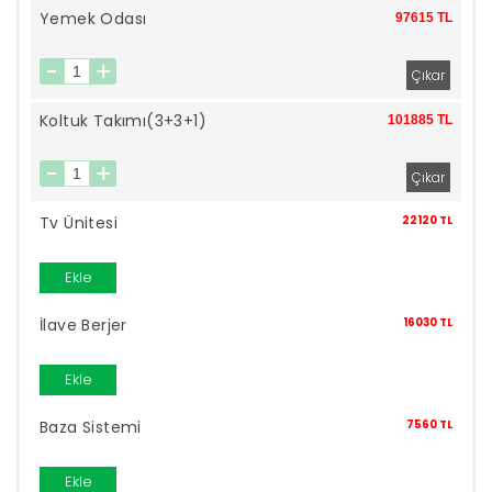
Yemek Odası
97615 TL
İndirimleri
Outlet
Afilli
Koltuk Takımı(3+3+1)
101885 TL
0549
Destek
740
Tv Ünitesi
22120 TL
Merkezi
Ekle
Showroomlarımız
5500
Sipariş
İlave Berjer
16030 TL
Üye
Ekle
Takibi
Baza Sistemi
7560 TL
Girişi
Ekle