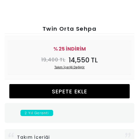
Ünitesi
Koltuk
Twin Orta Sehpa
Köşe
% 25 İNDİRİM
Mutfak
14,550 TL
19,400 TL
Takım İçeriği Değiştir
Takımları
Balkon
SEPETE EKLE
&
2 Yıl Garanti
Bahçe
İdaş
Takım İçeriği