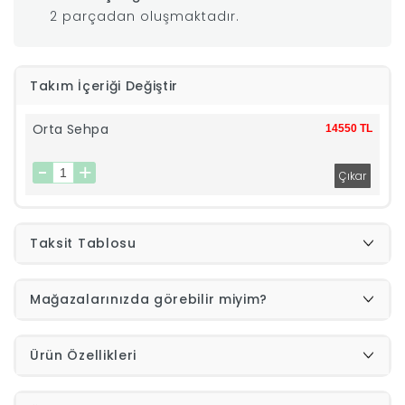
2 parçadan oluşmaktadır.
|
İyi
Takım İçeriği Değiştir
Uykular
Orta Sehpa
14550 TL
Genç
Odası
Taksit Tablosu
Tamamlayıcı
Mağazalarınızda görebilir miyim?
Ürünler
Afilli
Ürün Özellikleri
Yaz