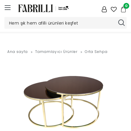
0
Düğün
Paketi
Ana sayfa
Tamamlayıcı Ürünler
Orta Sehpa
Yatak
Odası
Yemek
Odası
Tv