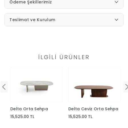
Ödeme Şekillerimiz
İndirimleri
Teslimat ve Kurulum
Outlet
Afilli
0549
Destek
İLGILI ÜRÜNLER
740
Merkezi
Showroomlarımız
5500
Sipariş
Üye
Takibi
Delta Orta Sehpa
Delta Ceviz Orta Sehpa
Girişi
15,525.00 TL
15,525.00 TL