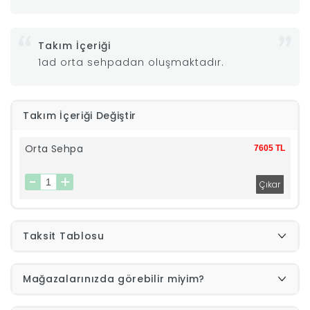
|
Takım İçeriği
İyi
1ad orta sehpadan oluşmaktadır.
Uykular
Takım İçeriği Değiştir
Genç
Orta Sehpa
7605 TL
Odası
Tamamlayıcı
Taksit Tablosu
Ürünler
Afilli
Mağazalarınızda görebilir miyim?
Yaz