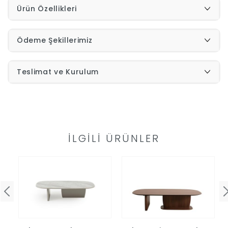
Ürün Özellikleri
İndirimleri
Ödeme Şekillerimiz
Outlet
Afilli
0549
Teslimat ve Kurulum
Destek
740
Merkezi
Showroomlarımız
İLGILI ÜRÜNLER
5500
Sipariş
Üye
Takibi
Girişi