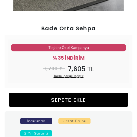
Ünitesi
Koltuk
Bade Orta Sehpa
Köşe
Teşhire Özel Kampanya
Mutfak
% 35 İNDİRİM
7,605 TL
11,700 TL
Takımları
Takım İçeriği Değiştir
Balkon
SEPETE EKLE
&
Bahçe
İndirimde
Fırsat Ürünü
İdaş
2 Yıl Garanti