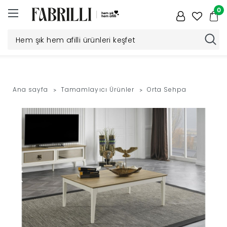
0
Düğün
Paketi
Ana sayfa
Tamamlayıcı Ürünler
Orta Sehpa
Yatak
Odası
Yemek
Odası
Tv