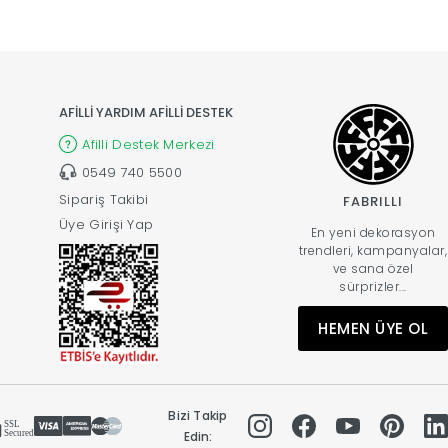
AFİLLİ YARDIM AFİLLİ DESTEK
Afilli Destek Merkezi
0549 740 5500
Sipariş Takibi
FABRILLI
Üye Girişi Yap
En yeni dekorasyon
trendleri, kampanyalar,
ve sana özel
sürprizler...
HEMEN ÜYE OL
Bizi Takip
Edin: