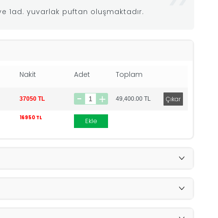
ve 1ad. yuvarlak puftan oluşmaktadır.
Nakit
Adet
Toplam
37050 TL
49,400.00
TL
16950 TL
Ekle