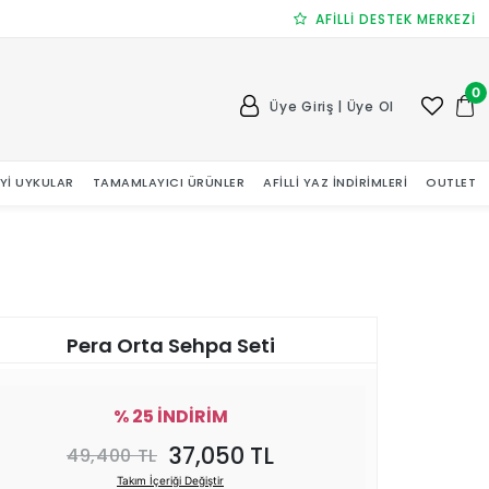
AFİLLİ DESTEK MERKEZİ
0
Üye Giriş | Üye Ol
 İYI UYKULAR
TAMAMLAYICI ÜRÜNLER
AFILLI YAZ İNDIRIMLERI
OUTLET
Pera Orta Sehpa Seti
% 25 İNDİRİM
37,050 TL
49,400 TL
Takım İçeriği Değiştir