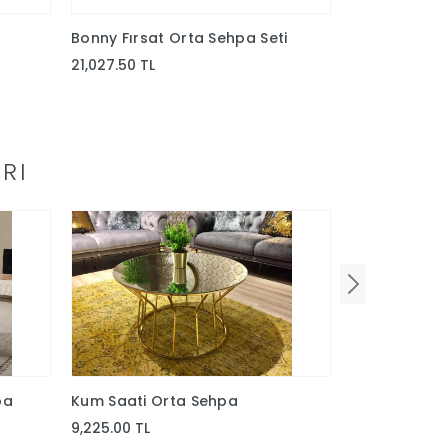
Bonny Fırsat Orta Sehpa Seti
Bonny Orta S
21,027.50 TL
24,262.50 TL
RI
pa
Kum Saati Orta Sehpa
Prenses Boh
9,225.00 TL
25,387.50 TL