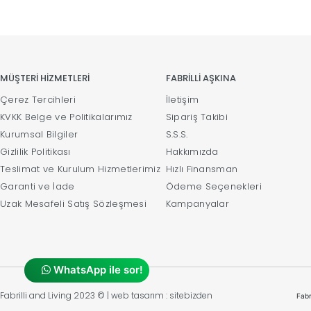
MÜŞTERİ HİZMETLERİ
FABRİLLİ AŞKINA
Çerez Tercihleri
İletişim
KVKK Belge ve Politikalarımız
Sipariş Takibi
Kurumsal Bilgiler
S.S.S.
Gizlilik Politikası
Hakkımızda
Teslimat ve Kurulum Hizmetlerimiz
Hızlı Finansman
Garanti ve İade
Ödeme Seçenekleri
Uzak Mesafeli Satış Sözleşmesi
Kampanyalar
WhatsApp ile sor!
Fabrilli and Living 2023 © | web tasarım : sitebizden
Fabr