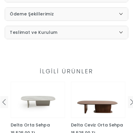
İndirimleri
Ödeme Şekillerimiz
Outlet
Afilli
Teslimat ve Kurulum
0549
Destek
740
İLGILI ÜRÜNLER
Merkezi
Showroomlarımız
5500
Sipariş
Üye
Takibi
Girişi
Delta Orta Sehpa
Delta Ceviz Orta Sehpa