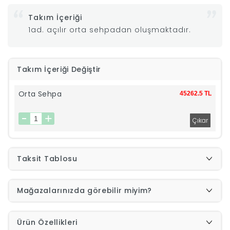
Takım İçeriği
|
1ad. açılır orta sehpadan oluşmaktadır.
İyi
Takım İçeriği Değiştir
Uykular
Orta Sehpa
45262.5 TL
Genç
Odası
Tamamlayıcı
Taksit Tablosu
Ürünler
Mağazalarınızda görebilir miyim?
Afilli
Ürün Özellikleri
Yaz