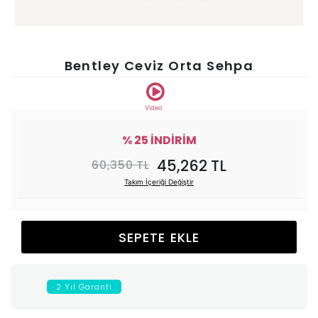
Ünitesi
Koltuk
Bentley Ceviz Orta Sehpa
Köşe
Video
Mutfak
% 25 İNDİRİM
45,262 TL
60,350 TL
Takımları
Takım İçeriği Değiştir
Balkon
SEPETE EKLE
&
Bahçe
2 Yıl Garanti
İdaş