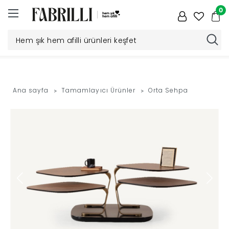
0
Düğün
Paketi
Ana sayfa
Tamamlayıcı Ürünler
Orta Sehpa
Yatak
Odası
Yemek
Odası
Tv