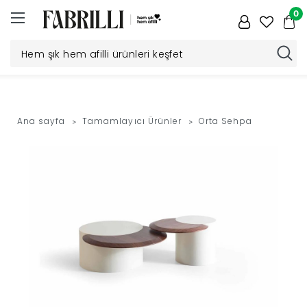
0
Düğün
Paketi
Ana sayfa
Tamamlayıcı Ürünler
Orta Sehpa
Yatak
Odası
Yemek
Odası
Tv