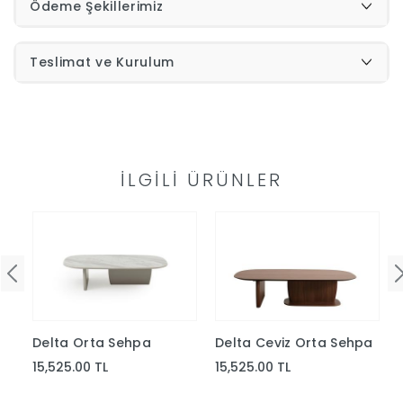
Ödeme Şekillerimiz
İndirimleri
Teslimat ve Kurulum
Outlet
Afilli
0549
Destek
İLGILI ÜRÜNLER
740
Merkezi
Showroomlarımız
5500
Sipariş
Üye
Takibi
Delta Orta Sehpa
Delta Ceviz Orta Sehpa
Girişi
15,525.00 TL
15,525.00 TL