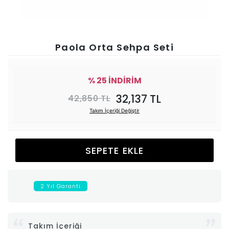
Ünitesi
Koltuk
Paola Orta Sehpa Seti
Köşe
% 25 İNDİRİM
Mutfak
32,137 TL
42,850 TL
Takım İçeriği Değiştir
Takımları
Balkon
SEPETE EKLE
&
2 Yıl Garanti
Bahçe
İdaş
Takım İçeriği