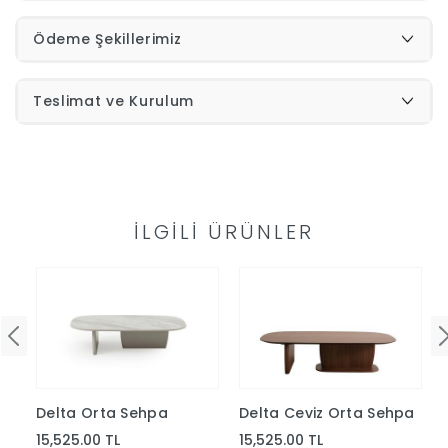
Ödeme Şekillerimiz
İndirimleri
Outlet
Afilli
Teslimat ve Kurulum
0549
Destek
740
İLGILI ÜRÜNLER
Merkezi
Showroomlarımız
5500
Sipariş
Üye
Takibi
Girişi
Delta Orta Sehpa
Delta Ceviz Orta Sehpa
15,525.00 TL
15,525.00 TL