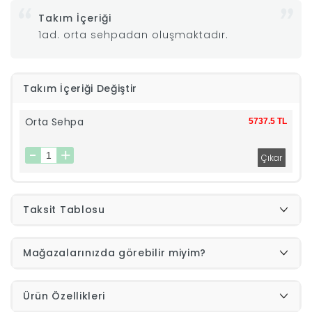
Takım İçeriği
|
1ad. orta sehpadan oluşmaktadır.
İyi
Takım İçeriği Değiştir
Uykular
Orta Sehpa
5737.5 TL
Genç
Odası
Tamamlayıcı
Taksit Tablosu
Ürünler
Mağazalarınızda görebilir miyim?
Afilli
Ürün Özellikleri
Yaz