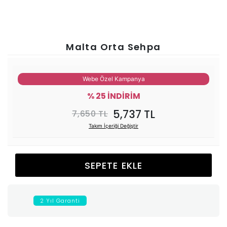
Ünitesi
Koltuk
Malta Orta Sehpa
Köşe
Webe Özel Kampanya
Mutfak
% 25 İNDİRİM
5,737 TL
7,650 TL
Takımları
Takım İçeriği Değiştir
Balkon
SEPETE EKLE
&
Bahçe
2 Yıl Garanti
İdaş