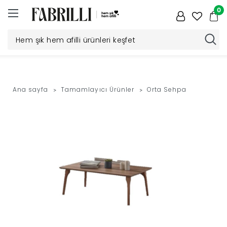
0
Düğün
Paketi
Ana sayfa
Tamamlayıcı Ürünler
Orta Sehpa
Yatak
Odası
Yemek
Odası
Tv