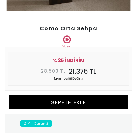
Ünitesi
Koltuk
Como Orta Sehpa
Köşe
Video
Mutfak
% 25 İNDİRİM
21,375 TL
28,500 TL
Takımları
Takım İçeriği Değiştir
Balkon
SEPETE EKLE
&
Bahçe
2 Yıl Garanti
İdaş