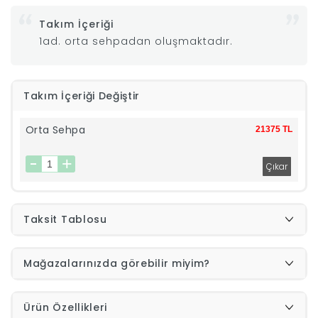
Takım İçeriği
|
1ad. orta sehpadan oluşmaktadır.
İyi
Takım İçeriği Değiştir
Uykular
Orta Sehpa
21375 TL
Genç
Odası
Tamamlayıcı
Taksit Tablosu
Ürünler
Mağazalarınızda görebilir miyim?
Afilli
Ürün Özellikleri
Yaz