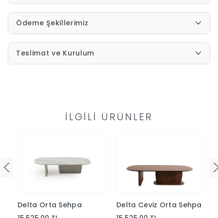
İndirimleri
Ödeme Şekillerimiz
Outlet
Afilli
Teslimat ve Kurulum
0549
Destek
740
İLGILI ÜRÜNLER
Merkezi
Showroomlarımız
5500
Sipariş
Üye
Takibi
Girişi
Delta Orta Sehpa
Delta Ceviz Orta Sehpa