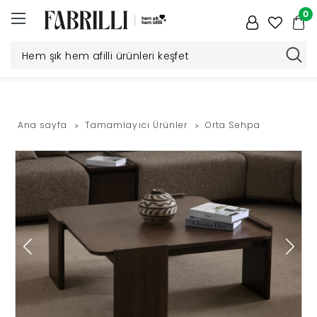
0
Düğün
Paketi
Ana sayfa
Tamamlayıcı Ürünler
Orta Sehpa
Yatak
Odası
Yemek
Odası
Tv