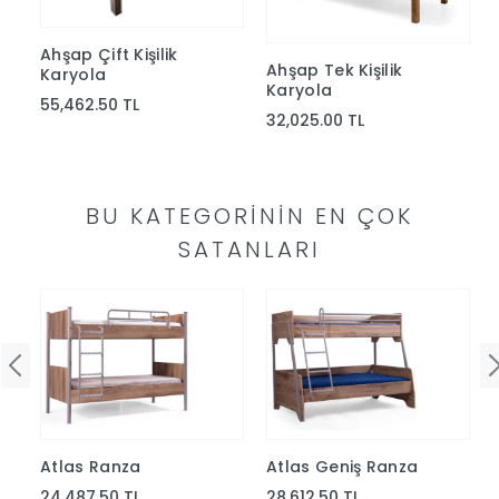
Yap
Ahşap Çift Kişilik
Ahşap Tek Kişilik
Karyola
Karyola
55,462.50 TL
32,025.00 TL
BU KATEGORININ EN ÇOK
SATANLARI
a
Atlas Ranza
Atlas Geniş Ranza
24,487.50 TL
28,612.50 TL