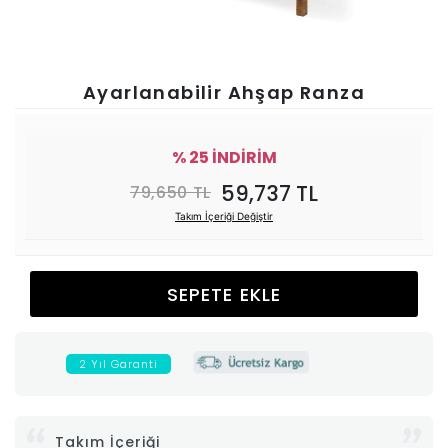
Ünitesi
Koltuk
Ayarlanabilir Ahşap Ranza
Köşe
% 25 İNDİRİM
Mutfak
59,737 TL
79,650 TL
Takım İçeriği Değiştir
Takımları
Balkon
SEPETE EKLE
&
2 Yıl Garanti
Bahçe
İdaş
Takım İçeriği