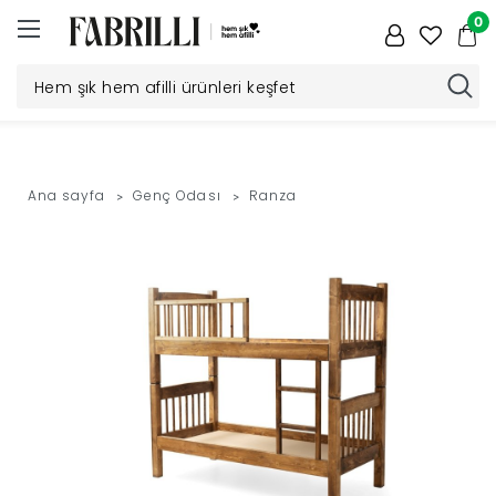
0
Düğün
Paketi
Ana sayfa
Genç Odası
Ranza
Yatak
Odası
Yemek
Odası
Tv