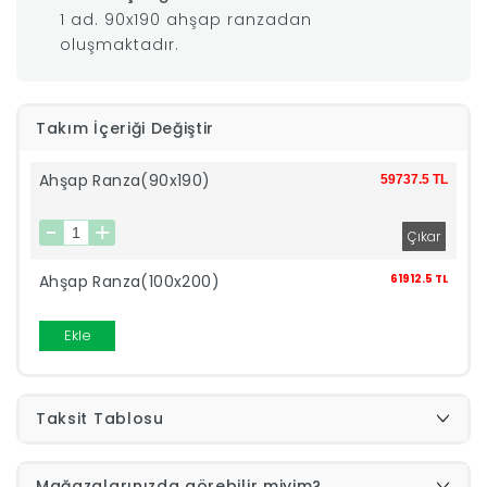
1 ad. 90x190 ahşap ranzadan
|
oluşmaktadır.
İyi
Takım İçeriği Değiştir
Uykular
Ahşap Ranza(90x190)
59737.5 TL
Genç
Odası
Ahşap Ranza(100x200)
61912.5 TL
Tamamlayıcı
Ekle
Ürünler
Taksit Tablosu
Afilli
Yaz
Mağazalarınızda görebilir miyim?