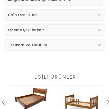
İndirimleri
Ürün Özellikleri
Outlet
Afilli
Ödeme Şekillerimiz
0549
Destek
Teslimat ve Kurulum
740
Merkezi
Showroomlarımız
5500
Sipariş
İLGILI ÜRÜNLER
Üye
Takibi
Girişi