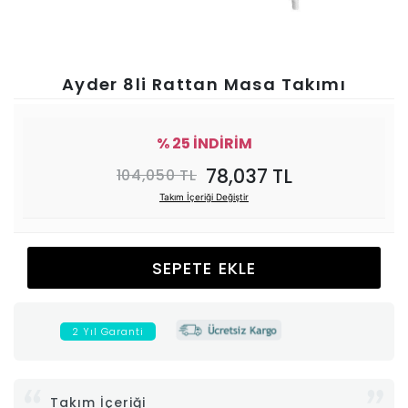
Ünitesi
Koltuk
Ayder 8li Rattan Masa Takımı
Köşe
% 25 İNDİRİM
Mutfak
78,037 TL
104,050 TL
Takım İçeriği Değiştir
Takımları
Balkon
SEPETE EKLE
&
2 Yıl Garanti
Bahçe
İdaş
Takım İçeriği