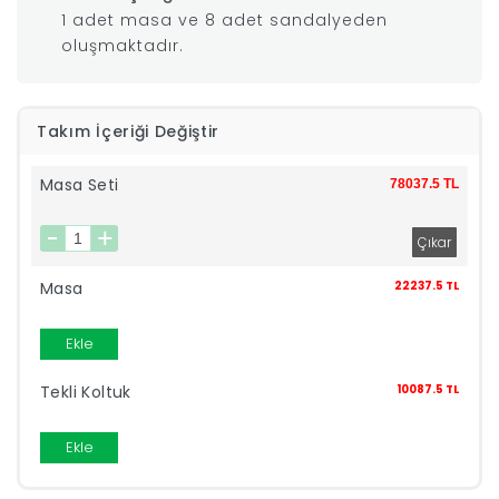
1 adet masa ve 8 adet sandalyeden
|
oluşmaktadır.
İyi
Takım İçeriği Değiştir
Uykular
Masa Seti
78037.5 TL
Genç
Odası
Masa
22237.5 TL
Tamamlayıcı
Ekle
Ürünler
Tekli Koltuk
10087.5 TL
Afilli
Ekle
Yaz