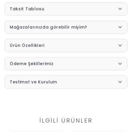
Taksit Tablosu
İndirimleri
Mağazalarınızda görebilir miyim?
Outlet
Afilli
0549
Ürün Özellikleri
Destek
740
Ödeme Şekillerimiz
Merkezi
Showroomlarımız
5500
Teslimat ve Kurulum
Sipariş
Üye
Takibi
Girişi
İLGILI ÜRÜNLER