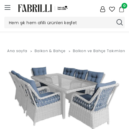
0
Düğün
Paketi
Ana sayfa
Balkon & Bahçe
Balkon ve Bahçe Takımları
Yatak
Odası
Yemek
Odası
Tv