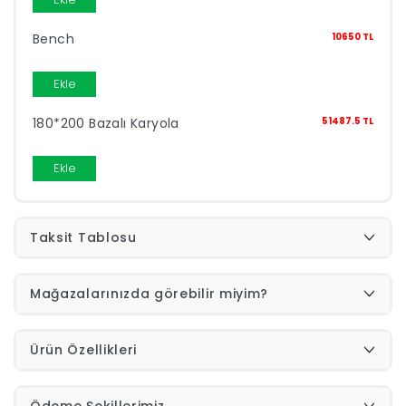
Bench
10650 TL
İndirimleri
Ekle
Outlet
Afilli
0549
180*200 Bazalı Karyola
51487.5 TL
Destek
Ekle
740
Merkezi
Showroomlarımız
Taksit Tablosu
5500
Sipariş
Mağazalarınızda görebilir miyim?
Üye
Takibi
Ürün Özellikleri
Girişi
Ödeme Şekillerimiz