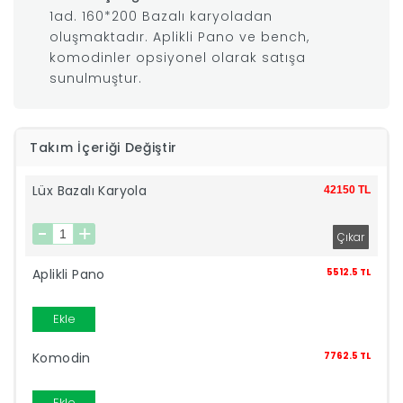
1ad. 160*200 Bazalı karyoladan
|
oluşmaktadır. Aplikli Pano ve bench,
komodinler opsiyonel olarak satışa
sunulmuştur.
İyi
Uykular
Takım İçeriği Değiştir
Genç
Lüx Bazalı Karyola
42150 TL
Odası
Tamamlayıcı
Aplikli Pano
5512.5 TL
Ürünler
Ekle
Afilli
Komodin
7762.5 TL
Yaz
Ekle