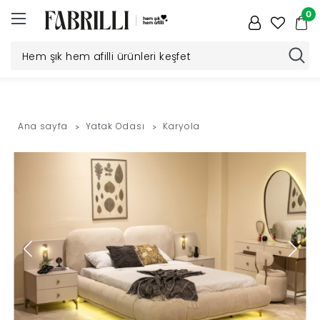
0
Düğün
Paketi
Ana sayfa
Yatak Odası
Karyola
Yatak
Odası
Yemek
Odası
Tv