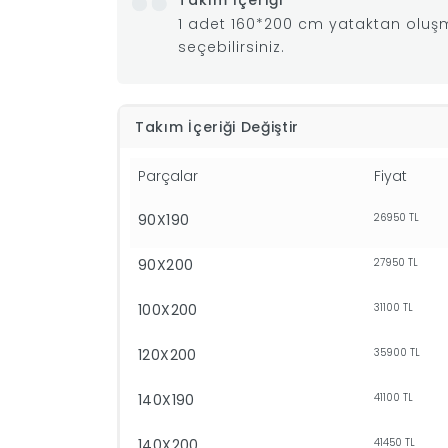
Takım İçeriği
1 adet 160*200 cm yataktan oluşm
seçebilirsiniz.
Takım İçeriği Değiştir
Parçalar
Fiyat
90X190
26950
TL
90X200
27950
TL
100X200
31100
TL
120X200
35900
TL
140X190
41100
TL
140X200
41450
TL