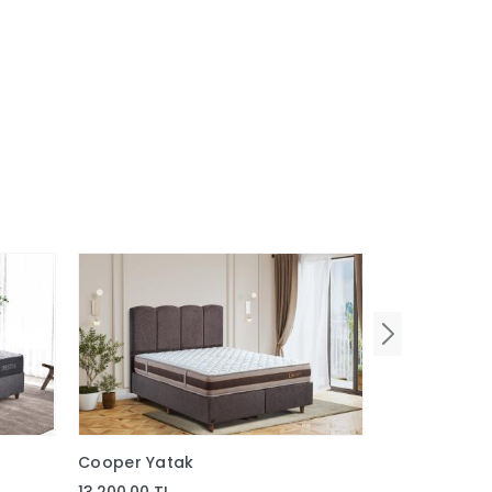
Cooper Yatak
Lauren Yata