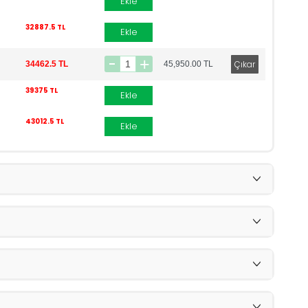
Ekle
32887.5 TL
Ekle
34462.5 TL
45,950.00
TL
39375 TL
Ekle
43012.5 TL
Ekle