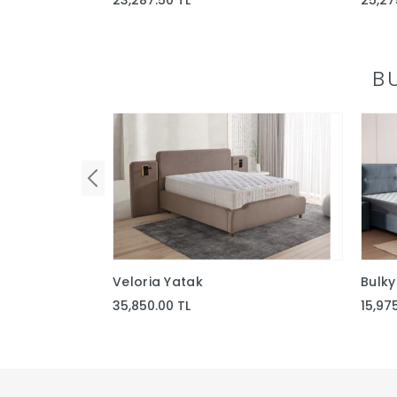
23,287.50 TL
25,27
B
Veloria Yatak
Bulky
35,850.00 TL
15,97