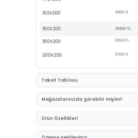
150X200
43850
TL
160X200
45950
TL
180X200
52500
TL
200X200
57350
TL
Taksit Tablosu
Mağazalarınızda görebilir miyim?
Ürün Özellikleri
Ödeme Şekillerimiz