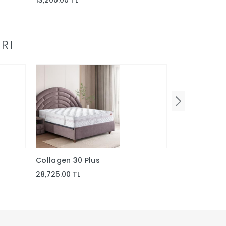
13,200.00 TL
15,712.50 TL
RI
Collagen 30 Plus
Smarttech E
28,725.00 TL
25,275.00 TL