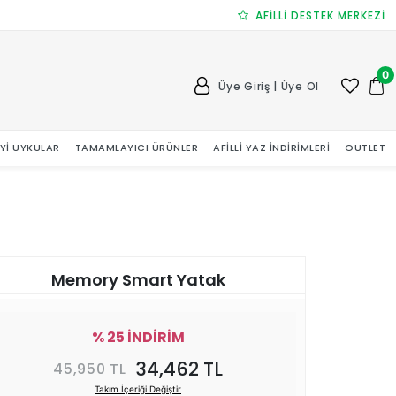
AFİLLİ DESTEK MERKEZİ
0
Üye Giriş | Üye Ol
 İYI UYKULAR
TAMAMLAYICI ÜRÜNLER
AFILLI YAZ İNDIRIMLERI
OUTLET
Memory Smart Yatak
% 25 İNDİRİM
34,462 TL
45,950 TL
Takım İçeriği Değiştir