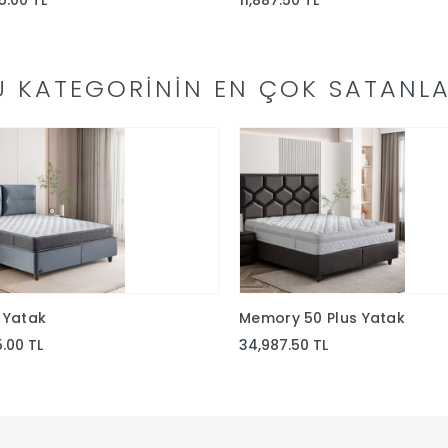
5.00 TL
11,887.50 TL
U KATEGORININ EN ÇOK SATANLA
 Yatak
Memory 50 Plus Yatak
5.00 TL
34,987.50 TL