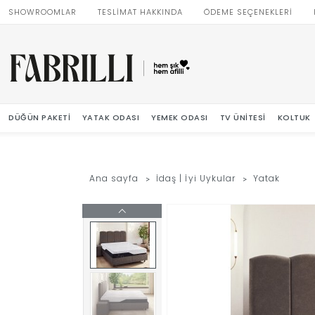
SHOWROOMLAR
TESLİMAT HAKKINDA
ÖDEME SEÇENEKLERİ
DÜĞÜN PAKETI
YATAK ODASI
YEMEK ODASI
TV ÜNITESI
KOLTUK
Ana sayfa
İdaş | İyi Uykular
Yatak