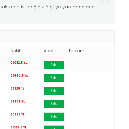
aktadır. İstediğiniz ölçüyü yan panelden
Nakit
Adet
Toplam
20212.5 TL
Ekle
20962.5 TL
Ekle
23325 TL
Ekle
26925 TL
Ekle
30825 TL
Ekle
31087.5 TL