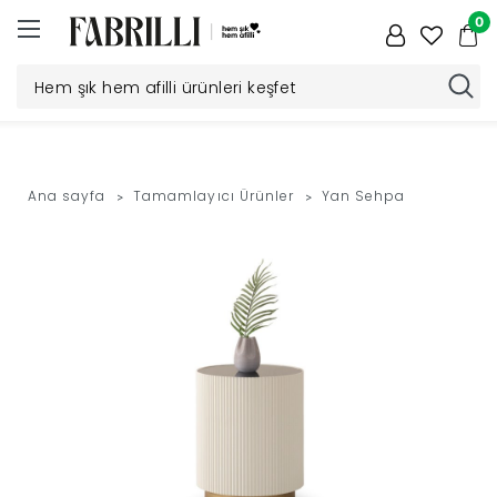
0
Düğün
Paketi
Ana sayfa
Tamamlayıcı Ürünler
Yan Sehpa
Yatak
Odası
Yemek
Odası
Tv