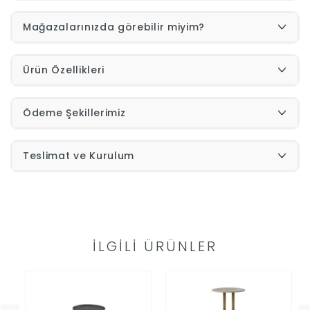
Mağazalarınızda görebilir miyim?
İndirimleri
Outlet
Afilli
Ürün Özellikleri
0549
Ödeme Şekillerimiz
Destek
740
Teslimat ve Kurulum
Merkezi
Showroomlarımız
5500
Sipariş
Üye
İLGILI ÜRÜNLER
Takibi
Girişi