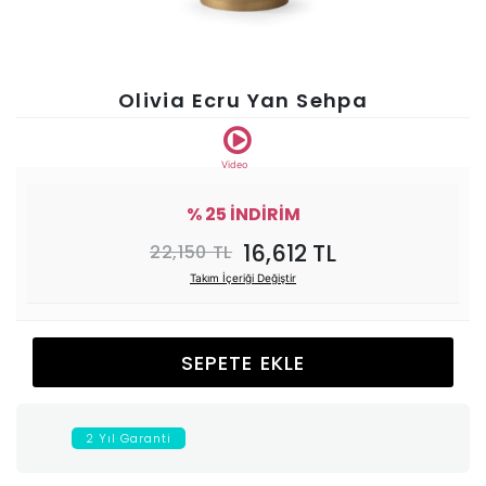
Ünitesi
Koltuk
Olivia Ecru Yan Sehpa
Köşe
Video
Mutfak
% 25 İNDİRİM
16,612 TL
22,150 TL
Takımları
Takım İçeriği Değiştir
Balkon
SEPETE EKLE
&
Bahçe
2 Yıl Garanti
İdaş