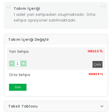
Takım İçeriği
|
1 adet yan sehpadan oluşmaktadır. Orta
sehpa opsiyonel satılmaktadır.
İyi
Uykular
Takım İçeriği Değiştir
Genç
Yan Sehpa
16612.5 TL
Odası
Tamamlayıcı
Orta Sehpa
30262.5 TL
Ürünler
Ekle
Afilli
Taksit Tablosu
Yaz