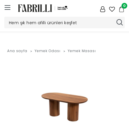
0
Düğün
Paketi
Ana sayfa
Yemek Odası
Yemek Masası
Yatak
Odası
Yemek
Odası
Tv