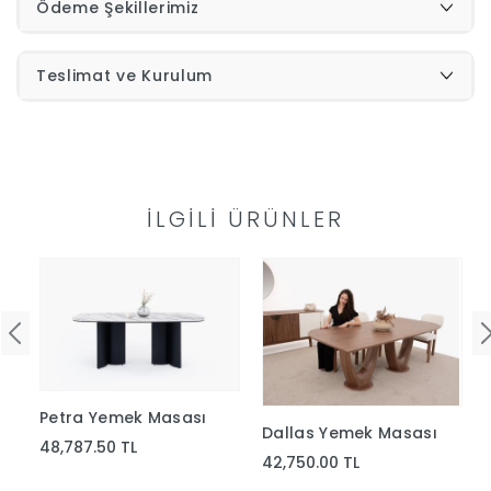
Ödeme Şekillerimiz
İndirimleri
Teslimat ve Kurulum
Outlet
Afilli
0549
Destek
İLGILI ÜRÜNLER
740
Merkezi
Showroomlarımız
5500
Sipariş
Üye
Takibi
Petra Yemek Masası
Dallas Yemek Masası
Girişi
48,787.50 TL
42,750.00 TL