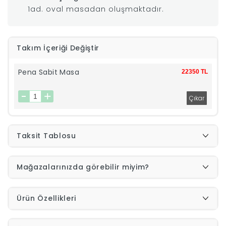
1ad. oval masadan oluşmaktadır.
|
İyi
Takım İçeriği Değiştir
Uykular
Pena Sabit Masa
22350 TL
Genç
Odası
Taksit Tablosu
Tamamlayıcı
Mağazalarınızda görebilir miyim?
Ürünler
Afilli
Ürün Özellikleri
Yaz