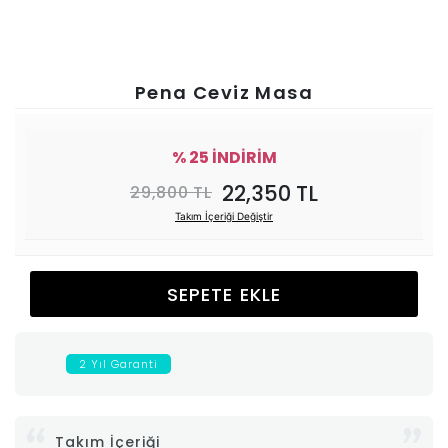
Ünitesi
Koltuk
Pena Ceviz Masa
Köşe
% 25 İNDİRİM
Mutfak
22,350 TL
29,800 TL
Takım İçeriği Değiştir
Takımları
Balkon
SEPETE EKLE
&
2 Yıl Garanti
Bahçe
İdaş
Takım İçeriği