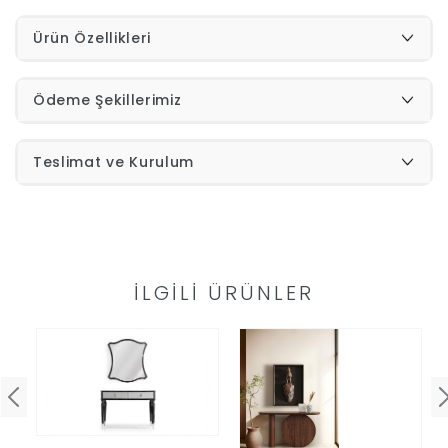
Ürün Özellikleri
İndirimleri
Outlet
Afilli
Ödeme Şekillerimiz
0549
Teslimat ve Kurulum
Destek
740
Merkezi
Showroomlarımız
5500
İLGILI ÜRÜNLER
Sipariş
Üye
Takibi
Girişi