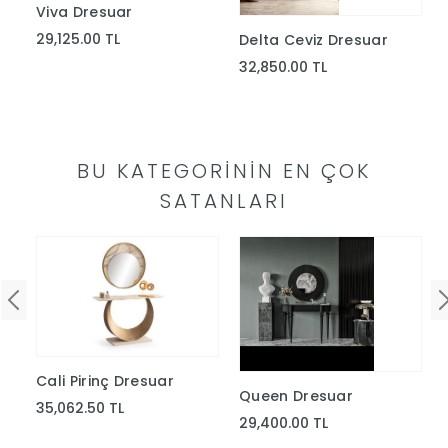
Viva Dresuar
Yap
29,125.00 TL
Delta Ceviz Dresuar
32,850.00 TL
BU KATEGORININ EN ÇOK
SATANLARI
Cali Pirinç Dresuar
r
Queen Dresuar
35,062.50 TL
29,400.00 TL