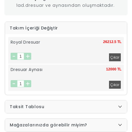
1ad.dresuar ve aynasından oluşmaktadır.
|
İyi
Takım İçeriği Değiştir
Uykular
Royal Dresuar
26212.5 TL
Genç
Dresuar Aynası
12000 TL
Odası
Tamamlayıcı
Ürünler
Taksit Tablosu
Afilli
Mağazalarınızda görebilir miyim?
Yaz