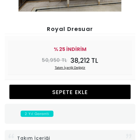
Ünitesi
Koltuk
Royal Dresuar
Köşe
% 25 İNDİRİM
Mutfak
38,212 TL
50,950 TL
Takım İçeriği Değiştir
Takımları
Balkon
SEPETE EKLE
&
2 Yıl Garanti
Bahçe
İdaş
Takım İçeriği