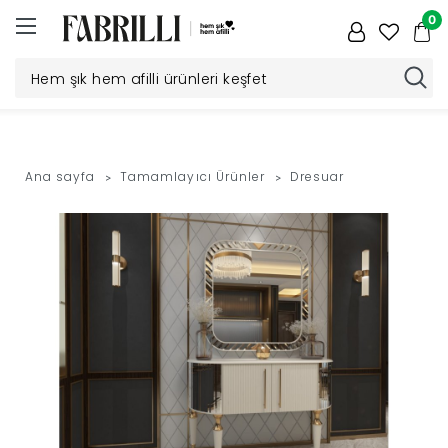
0
Düğün
Paketi
Ana sayfa
Tamamlayıcı Ürünler
Dresuar
Yatak
Odası
Yemek
Odası
Tv