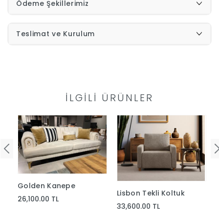
Ödeme Şekillerimiz
İndirimleri
Teslimat ve Kurulum
Outlet
Afilli
0549
Destek
İLGILI ÜRÜNLER
740
Merkezi
Showroomlarımız
5500
Sipariş
Üye
Takibi
Golden Kanepe
Lisbon Tekli Koltuk
Girişi
26,100.00 TL
33,600.00 TL