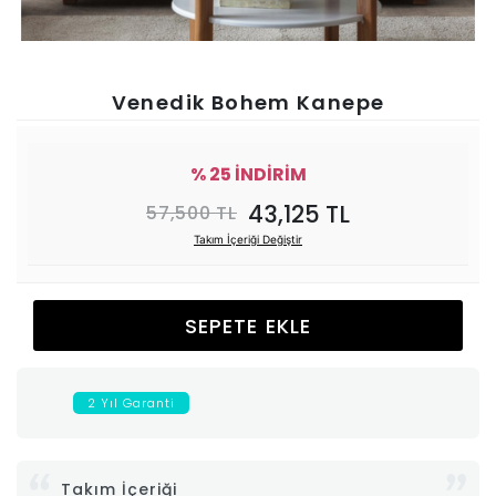
Ünitesi
Koltuk
Venedik Bohem Kanepe
Köşe
% 25 İNDİRİM
Mutfak
43,125 TL
57,500 TL
Takım İçeriği Değiştir
Takımları
Balkon
SEPETE EKLE
&
2 Yıl Garanti
Bahçe
İdaş
Takım İçeriği