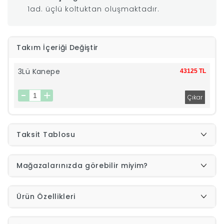
1ad. üçlü koltuktan oluşmaktadır.
|
İyi
Takım İçeriği Değiştir
Uykular
3Lü Kanepe
43125 TL
Genç
Odası
Taksit Tablosu
Tamamlayıcı
Mağazalarınızda görebilir miyim?
Ürünler
Afilli
Ürün Özellikleri
Yaz