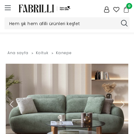
0
Düğün
Paketi
Ana sayfa
Koltuk
Kanepe
Yatak
Odası
Yemek
Odası
Tv