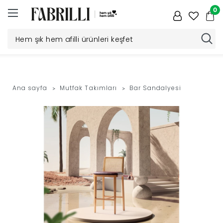
0
Düğün
Paketi
Ana sayfa
Mutfak Takımları
Bar Sandalyesi
Yatak
Odası
Yemek
Odası
Tv