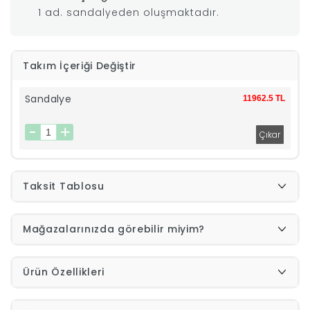
1 ad. sandalyeden oluşmaktadır.
|
İyi
Takım İçeriği Değiştir
Uykular
Sandalye
11962.5 TL
Genç
Odası
Taksit Tablosu
Tamamlayıcı
Mağazalarınızda görebilir miyim?
Ürünler
Afilli
Ürün Özellikleri
Yaz