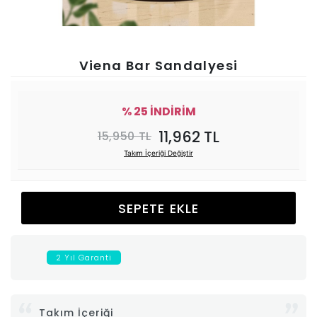
Ünitesi
Koltuk
Viena Bar Sandalyesi
Köşe
% 25 İNDİRİM
Mutfak
11,962 TL
15,950 TL
Takım İçeriği Değiştir
Takımları
Balkon
SEPETE EKLE
&
2 Yıl Garanti
Bahçe
İdaş
Takım İçeriği