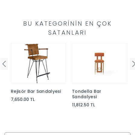
Yap
BU KATEGORININ EN ÇOK
SATANLARI
i
Rejisör Bar Sandalyesi
Tondella Bar
Sandalyesi
7,650.00 TL
11,812.50 TL