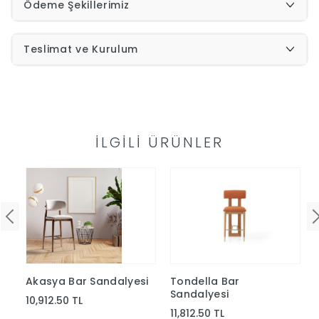
Ödeme Şekillerimiz
İndirimleri
Teslimat ve Kurulum
Outlet
Afilli
0549
Destek
İLGILI ÜRÜNLER
740
Merkezi
Showroomlarımız
5500
Sipariş
Üye
Takibi
Akasya Bar Sandalyesi
Tondella Bar
Girişi
Sandalyesi
10,912.50 TL
11,812.50 TL