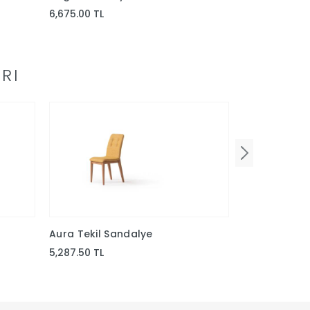
6,675.00 TL
6,675.00 TL
RI
Aura Tekil Sandalye
Hera Ceviz 
5,287.50 TL
6,525.00 TL