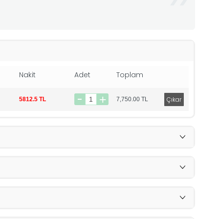
Nakit
Adet
Toplam
5812.5 TL
7,750.00
TL