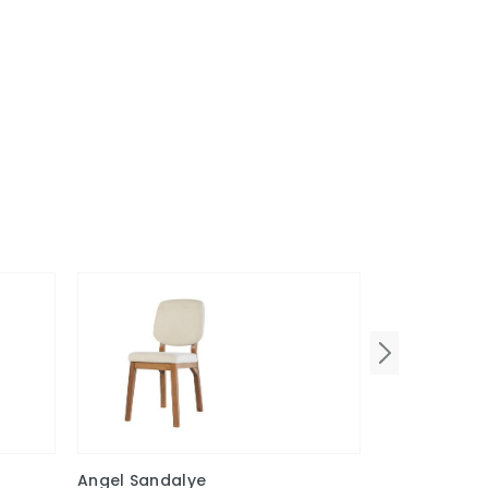
Angel Sandalye
Nevada San