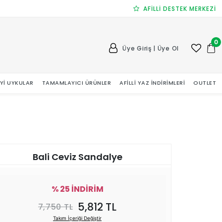
AFİLLİ DESTEK MERKEZİ
0
Üye Giriş | Üye Ol
 İYI UYKULAR
TAMAMLAYICI ÜRÜNLER
AFILLI YAZ İNDIRIMLERI
OUTLET
Bali Ceviz Sandalye
% 25 İNDİRİM
5,812 TL
7,750 TL
Takım İçeriği Değiştir