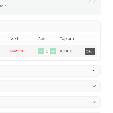
dır.
Nakit
Adet
Toplam
6262.5 TL
8,350.00
TL