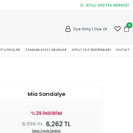
AFİLLİ DESTEK MERKEZİ
0
Üye Giriş | Üye Ol
 İYI UYKULAR
TAMAMLAYICI ÜRÜNLER
AFILLI YAZ İNDIRIMLERI
OUTLET
Mia Sandalye
% 25 İNDİRİM
6,262 TL
8,350 TL
Takım İçeriği Değiştir