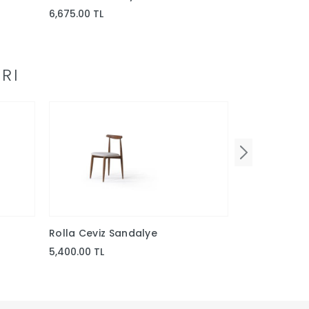
6,675.00 TL
4,950.00 TL
RI
Rolla Ceviz Sandalye
Aura Tekil S
5,400.00 TL
5,287.50 TL