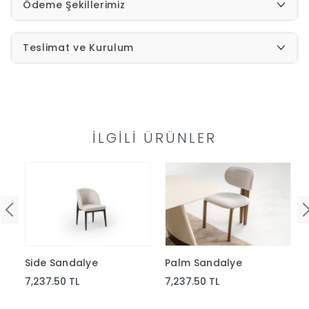
Ödeme Şekillerimiz
İndirimleri
Teslimat ve Kurulum
Outlet
Afilli
0549
Destek
İLGILI ÜRÜNLER
740
Merkezi
Showroomlarımız
5500
Sipariş
Üye
Takibi
Side Sandalye
Palm Sandalye
Girişi
7,237.50 TL
7,237.50 TL