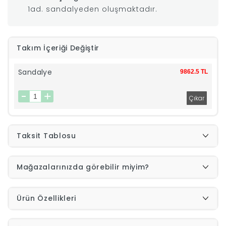
1ad. sandalyeden oluşmaktadır.
|
İyi
Takım İçeriği Değiştir
Uykular
Sandalye
9862.5 TL
Genç
Odası
Taksit Tablosu
Tamamlayıcı
Mağazalarınızda görebilir miyim?
Ürünler
Afilli
Ürün Özellikleri
Yaz