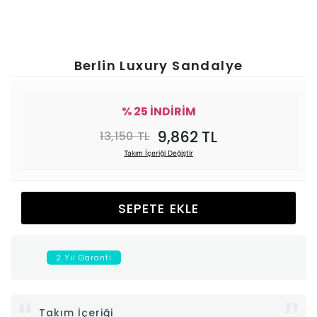
Ünitesi
Koltuk
Berlin Luxury Sandalye
Köşe
% 25 İNDİRİM
Mutfak
9,862 TL
13,150 TL
Takım İçeriği Değiştir
Takımları
Balkon
SEPETE EKLE
&
2 Yıl Garanti
Bahçe
İdaş
Takım İçeriği