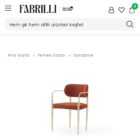
0
Düğün
Paketi
Ana sayfa
Yemek Odası
Sandalye
Yatak
Odası
Yemek
Odası
Tv