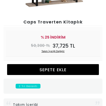
Ünitesi
Koltuk
Caps Traverten Kitaplık
Köşe
% 25 İNDİRİM
Mutfak
37,725 TL
50,300 TL
Takım İçeriği Değiştir
Takımları
Balkon
SEPETE EKLE
&
2 Yıl Garanti
Bahçe
İdaş
Takım İçeriği