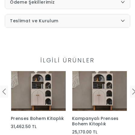
Ödeme Şekillerimiz
İndirimleri
Teslimat ve Kurulum
Outlet
Afilli
0549
Destek
İLGILI ÜRÜNLER
740
Merkezi
Showroomlarımız
5500
Sipariş
Üye
Takibi
Prenses Bohem Kitaplık
Kampanyalı Prenses
Girişi
Bohem Kitaplık
31,462.50 TL
25,170.00 TL