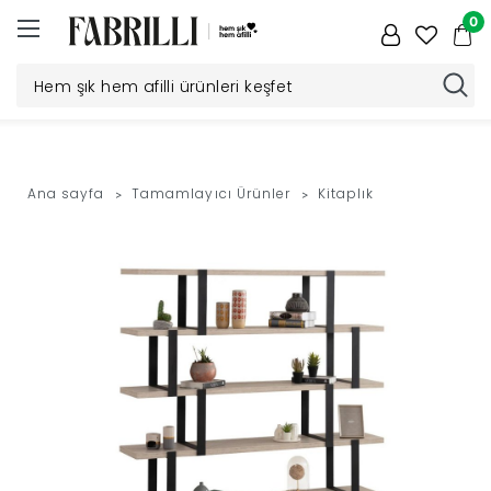
0
Düğün
Paketi
Ana sayfa
Tamamlayıcı Ürünler
Kitaplık
Yatak
Odası
Yemek
Odası
Tv