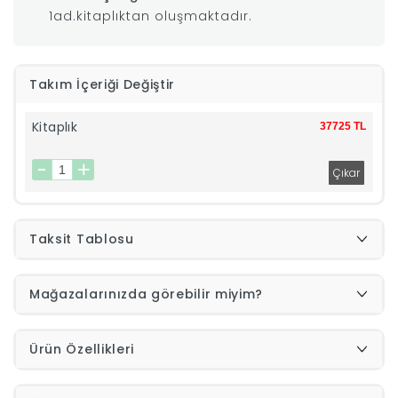
1ad.kitaplıktan oluşmaktadır.
|
İyi
Takım İçeriği Değiştir
Uykular
Kitaplık
37725 TL
Genç
Odası
Taksit Tablosu
Tamamlayıcı
Mağazalarınızda görebilir miyim?
Ürünler
Afilli
Ürün Özellikleri
Yaz