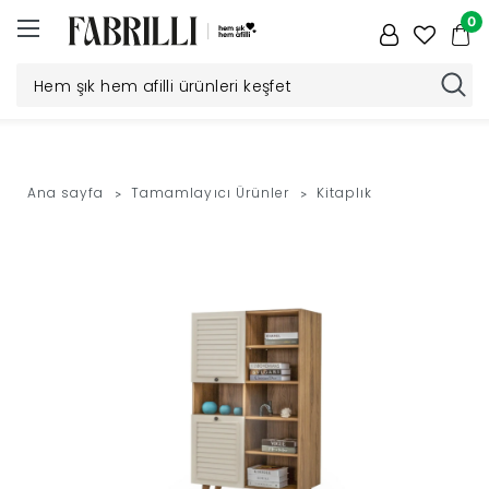
0
Düğün
Paketi
Ana sayfa
Tamamlayıcı Ürünler
Kitaplık
Yatak
Odası
Yemek
Odası
Tv