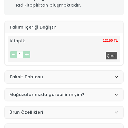
1ad.kitaplıktan oluşmaktadır.
|
İyi
Takım İçeriği Değiştir
Uykular
Kitaplık
12150 TL
Genç
Odası
Taksit Tablosu
Tamamlayıcı
Mağazalarınızda görebilir miyim?
Ürünler
Afilli
Ürün Özellikleri
Yaz