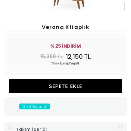
Ünitesi
Koltuk
Verona Kitaplık
Köşe
% 25 İNDİRİM
Mutfak
12,150 TL
16,200 TL
Takım İçeriği Değiştir
Takımları
Balkon
SEPETE EKLE
&
2 Yıl Garanti
Bahçe
İdaş
Takım İçeriği