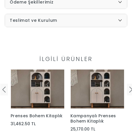
Ödeme Şekillerimiz
İndirimleri
Teslimat ve Kurulum
Outlet
Afilli
0549
Destek
İLGILI ÜRÜNLER
740
Merkezi
Showroomlarımız
5500
Sipariş
Üye
Takibi
Prenses Bohem Kitaplık
Kampanyalı Prenses
Girişi
Bohem Kitaplık
31,462.50 TL
25,170.00 TL