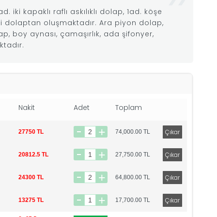
. iki kapaklı raflı askılıklı dolap, 1ad. köşe
eli dolaptan oluşmaktadır. Ara piyon dolap,
dolap, boy aynası, çamaşırlık, ada şifonyer,
ktadır.
Nakit
Adet
Toplam
27750 TL
74,000.00
TL
20812.5 TL
27,750.00
TL
24300 TL
64,800.00
TL
13275 TL
17,700.00
TL