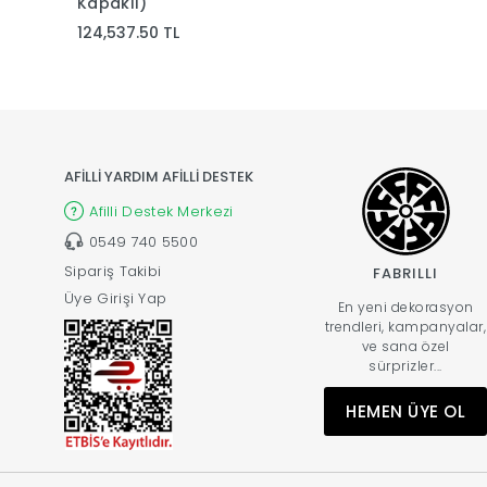
Kapaklı)
Kapaklı)
124,537.50 TL
158,212.50 TL
AFİLLİ YARDIM AFİLLİ DESTEK
Afilli Destek Merkezi
0549 740 5500
Sipariş Takibi
FABRILLI
Üye Girişi Yap
En yeni dekorasyon
trendleri, kampanyalar,
ve sana özel
sürprizler...
HEMEN ÜYE OL