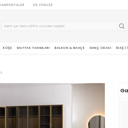
KAMPANYALAR
EN YENILER
KÖŞE
MUTFAK TAKIMLARI
BALKON & BAHÇE
GENÇ ODASI
İDAŞ |
ı
Ga