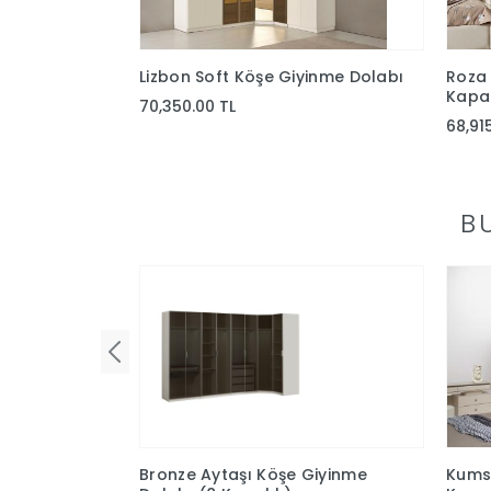
Lizbon Soft Köşe Giyinme Dolabı
Roza 
Kapak
70,350.00 TL
68,91
B
Bronze Aytaşı Köşe Giyinme
Kumsa