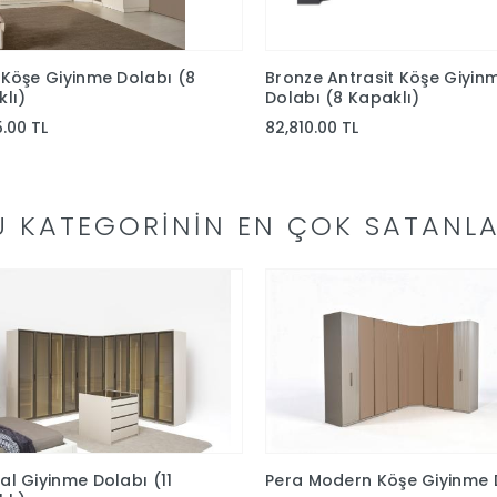
Köşe Giyinme Dolabı (8
Bronze Antrasit Köşe Giyin
lı)
Dolabı (8 Kapaklı)
5.00 TL
82,810.00 TL
U KATEGORININ EN ÇOK SATANLA
l Giyinme Dolabı (11
Pera Modern Köşe Giyinme 