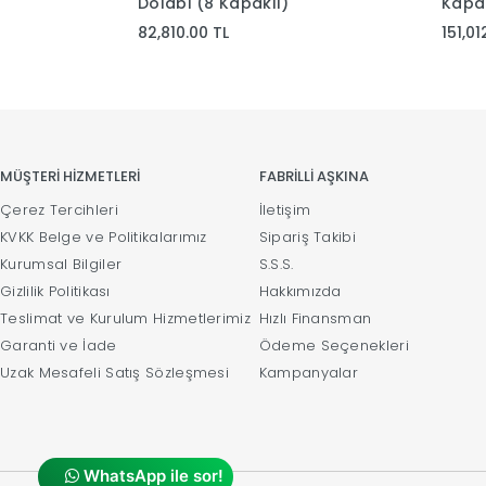
Dolabı (8 Kapaklı)
Kapak
82,810.00 TL
151,01
MÜŞTERİ HİZMETLERİ
FABRİLLİ AŞKINA
Çerez Tercihleri
İletişim
KVKK Belge ve Politikalarımız
Sipariş Takibi
Kurumsal Bilgiler
S.S.S.
Gizlilik Politikası
Hakkımızda
Teslimat ve Kurulum Hizmetlerimiz
Hızlı Finansman
Garanti ve İade
Ödeme Seçenekleri
Uzak Mesafeli Satış Sözleşmesi
Kampanyalar
WhatsApp ile sor!