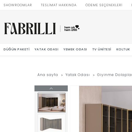
SHOWROOMLAR
TESLİMAT HAKKINDA
ÖDEME SEÇENEKLERİ
DÜĞÜN PAKETI
YATAK ODASI
YEMEK ODASI
TV ÜNITESI
KOLTUK
Ana sayfa
Yatak Odası
Giyinme Dolaplar