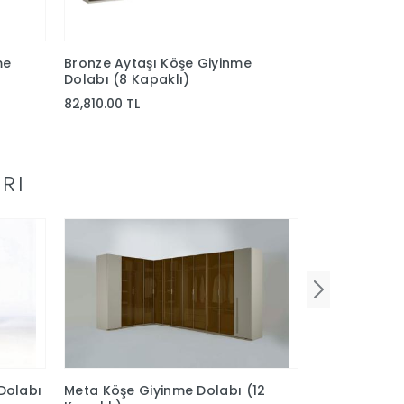
me
Bronze Aytaşı Köşe Giyinme
Bronze Ceviz
Dolabı (8 Kapaklı)
Dolabı(8 Kap
82,810.00 TL
82,810.00 TL
RI
Dolabı
Meta Köşe Giyinme Dolabı (12
Vena Köşe Gi