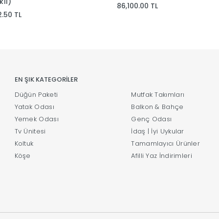
lı)
86,100.00 TL
2.50 TL
EN ŞIK KATEGORİLER
Düğün Paketi
Mutfak Takımları
Yatak Odası
Balkon & Bahçe
Yemek Odası
Genç Odası
Tv Ünitesi
İdaş | İyi Uykular
Koltuk
Tamamlayıcı Ürünler
Köşe
Afilli Yaz İndirimleri