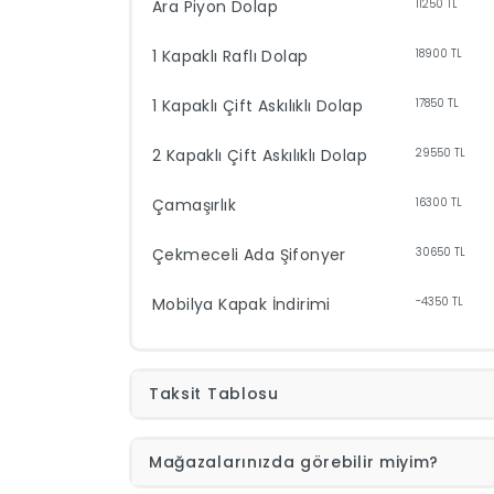
Ara Piyon Dolap
11250
TL
1 Kapaklı Raflı Dolap
18900
TL
1 Kapaklı Çift Askılıklı Dolap
17850
TL
2 Kapaklı Çift Askılıklı Dolap
29550
TL
Çamaşırlık
16300
TL
Çekmeceli Ada Şifonyer
30650
TL
Mobilya Kapak İndirimi
-4350
TL
Taksit Tablosu
Mağazalarınızda görebilir miyim?