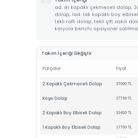
Takım İçeriği
ad. iki kapaklı çekmeceli dolap, 2ad
dolap, 1ad. tek kapaklı boy elbis
tekli raflı dolap, tekli çift askılı 
karyola benchi opsiyonel satılma
Takım İçeriği Değiştir
Parçalar
Fiyat
2 Kapaklı Çekmeceli Dolap
37000
TL
Köşe Dolap
27750
TL
2 Kapaklı Boy Elbiseli Dolap
32400
TL
1 Kapaklı Boy Elbiseli Dolap
17700
TL