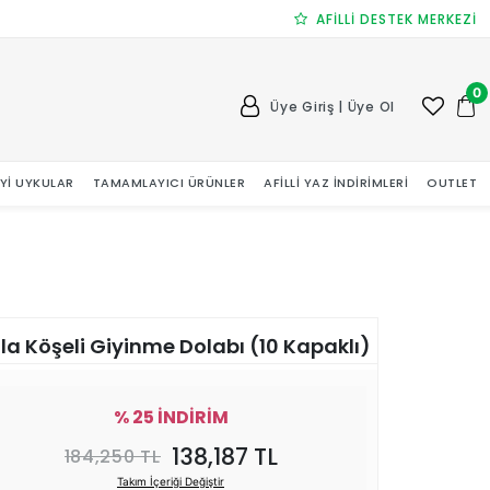
AFİLLİ DESTEK MERKEZİ
0
Üye Giriş | Üye Ol
 İYI UYKULAR
TAMAMLAYICI ÜRÜNLER
AFILLI YAZ İNDIRIMLERI
OUTLET
la Köşeli Giyinme Dolabı (10 Kapaklı)
% 25 İNDİRİM
138,187 TL
184,250 TL
Takım İçeriği Değiştir