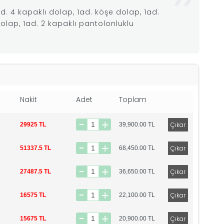
d. 4 kapaklı dolap, 1ad. köşe dolap, 1ad.
ı dolap, 1ad. 2 kapaklı pantolonluklu
Nakit
Adet
Toplam
29925 TL
39,900.00
TL
51337.5 TL
68,450.00
TL
27487.5 TL
36,650.00
TL
16575 TL
22,100.00
TL
15675 TL
20,900.00
TL