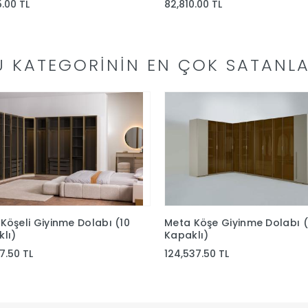
5.00 TL
82,810.00 TL
U KATEGORININ EN ÇOK SATANLA
Köşeli Giyinme Dolabı (10
Meta Köşe Giyinme Dolabı (
lı)
Kapaklı)
87.50 TL
124,537.50 TL