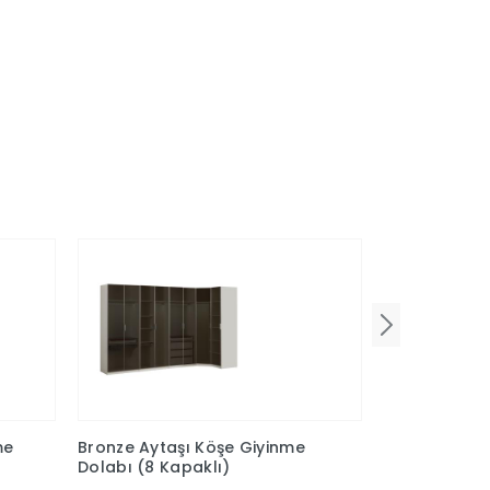
me
Bronze Aytaşı Köşe Giyinme
Bronze Ceviz
Dolabı (8 Kapaklı)
Dolabı(8 Kap