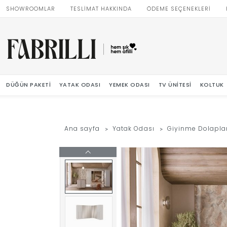
SHOWROOMLAR
TESLİMAT HAKKINDA
ÖDEME SEÇENEKLERİ
DÜĞÜN PAKETI
YATAK ODASI
YEMEK ODASI
TV ÜNITESI
KOLTUK
Ana sayfa
Yatak Odası
Giyinme Dolaplar