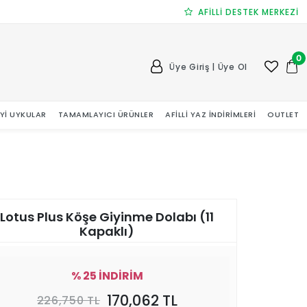
AFİLLİ DESTEK MERKEZİ
0
Üye Giriş | Üye Ol
 İYI UYKULAR
TAMAMLAYICI ÜRÜNLER
AFILLI YAZ İNDIRIMLERI
OUTLET
Lotus Plus Köşe Giyinme Dolabı (11
Kapaklı)
% 25 İNDİRİM
170,062 TL
226,750 TL