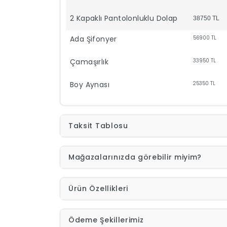
2 Kapaklı Pantolonluklu Dolap
38750
TL
Ada Şifonyer
56900
TL
Çamaşırlık
33950
TL
Boy Aynası
25350
TL
Taksit Tablosu
Mağazalarınızda görebilir miyim?
Ürün Özellikleri
Ödeme Şekillerimiz