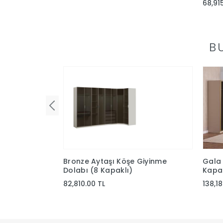
68,91
B
Bronze Aytaşı Köşe Giyinme
Gala 
Dolabı (8 Kapaklı)
Kapak
82,810.00 TL
138,1