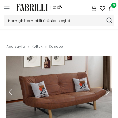
0
Düğün
Paketi
Ana sayfa
Koltuk
Kanepe
Yatak
Odası
Yemek
Odası
Tv