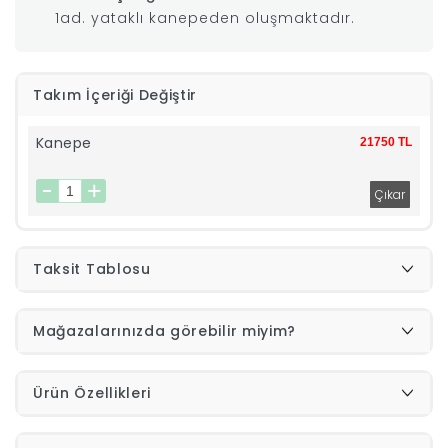
1ad. yataklı kanepeden oluşmaktadır.
|
İyi
Takım İçeriği Değiştir
Uykular
Kanepe
21750 TL
Genç
Odası
Taksit Tablosu
Tamamlayıcı
Mağazalarınızda görebilir miyim?
Ürünler
Afilli
Ürün Özellikleri
Yaz