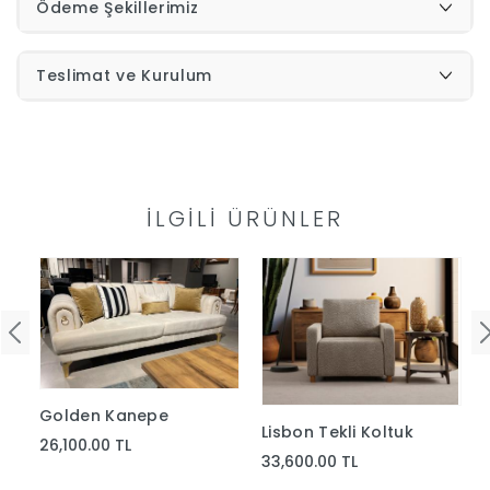
Ödeme Şekillerimiz
İndirimleri
Teslimat ve Kurulum
Outlet
Afilli
0549
Destek
İLGILI ÜRÜNLER
740
Merkezi
Showroomlarımız
5500
Sipariş
Üye
Takibi
Golden Kanepe
Lisbon Tekli Koltuk
Girişi
26,100.00 TL
33,600.00 TL