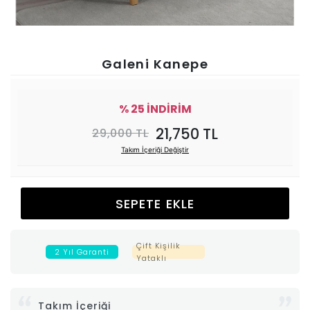
Ünitesi
Koltuk
Galeni Kanepe
Köşe
% 25 İNDİRİM
Mutfak
21,750 TL
29,000 TL
Takım İçeriği Değiştir
Takımları
Balkon
SEPETE EKLE
&
Çift Kişilik
2 Yıl Garanti
Yataklı
Bahçe
İdaş
Takım İçeriği