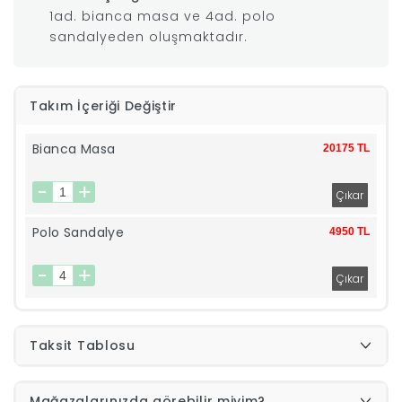
1ad. bianca masa ve 4ad. polo
|
sandalyeden oluşmaktadır.
İyi
Takım İçeriği Değiştir
Uykular
Bianca Masa
20175 TL
Genç
Odası
Polo Sandalye
4950 TL
Tamamlayıcı
Ürünler
Taksit Tablosu
Afilli
Yaz
Mağazalarınızda görebilir miyim?