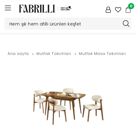
0
Düğün
Paketi
Ana sayfa
Mutfak Takımları
Mutfak Masa Takımları
Yatak
Odası
Yemek
Odası
Tv