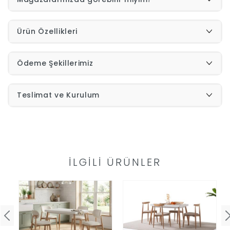
İndirimleri
Ürün Özellikleri
Outlet
Afilli
Ödeme Şekillerimiz
0549
Destek
Teslimat ve Kurulum
740
Merkezi
Showroomlarımız
5500
Sipariş
İLGILI ÜRÜNLER
Üye
Takibi
Girişi