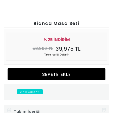
Ünitesi
Koltuk
Bianca Masa Seti
Köşe
% 25 İNDİRİM
Mutfak
39,975 TL
53,300 TL
Takım İçeriği Değiştir
Takımları
Balkon
SEPETE EKLE
&
2 Yıl Garanti
Bahçe
İdaş
Takım İçeriği