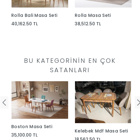
Yap
Rolla Bali Masa Seti
Rolla Masa Seti
40,162.50 TL
38,512.50 TL
BU KATEGORININ EN ÇOK
SATANLARI
a
Boston Masa Seti
Kelebek Mdf Masa Seti
35,100.00 TL
18,562.50 TL