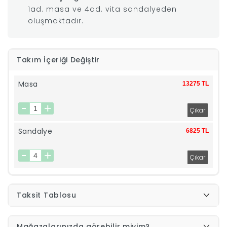
1ad. masa ve 4ad. vita sandalyeden
|
oluşmaktadır.
İyi
Takım İçeriği Değiştir
Uykular
Masa
13275 TL
Genç
Odası
Sandalye
6825 TL
Tamamlayıcı
Ürünler
Taksit Tablosu
Afilli
Yaz
Mağazalarınızda görebilir miyim?