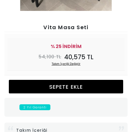
Ünitesi
Koltuk
Vita Masa Seti
Köşe
% 25 İNDİRİM
Mutfak
40,575 TL
54,100 TL
Takım İçeriği Değiştir
Takımları
Balkon
SEPETE EKLE
&
2 Yıl Garanti
Bahçe
İdaş
Takım İçeriği