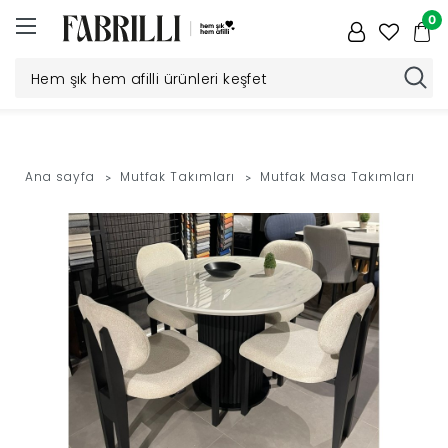
0
Düğün
Paketi
Ana sayfa
Mutfak Takımları
Mutfak Masa Takımları
Yatak
Odası
Yemek
Odası
Tv