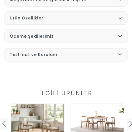
İndirimleri
Ürün Özellikleri
Outlet
Afilli
Ödeme Şekillerimiz
0549
Destek
Teslimat ve Kurulum
740
Merkezi
Showroomlarımız
5500
Sipariş
İLGILI ÜRÜNLER
Üye
Takibi
Girişi