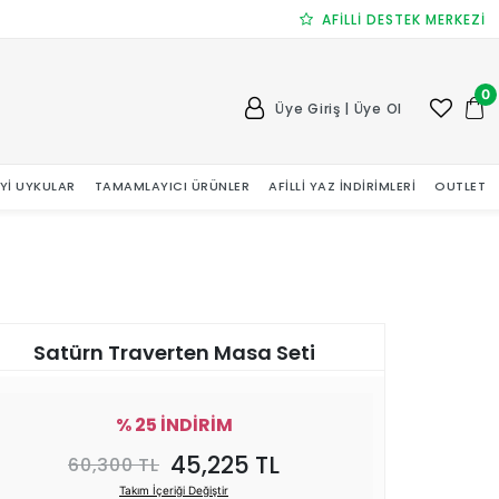
AFİLLİ DESTEK MERKEZİ
0
Üye Giriş | Üye Ol
 İYI UYKULAR
TAMAMLAYICI ÜRÜNLER
AFILLI YAZ İNDIRIMLERI
OUTLET
Satürn Traverten Masa Seti
% 25 İNDİRİM
45,225 TL
60,300 TL
Takım İçeriği Değiştir