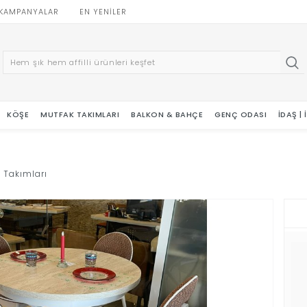
KAMPANYALAR
EN YENILER
KÖŞE
MUTFAK TAKIMLARI
BALKON & BAHÇE
GENÇ ODASI
İDAŞ |
 Takımları