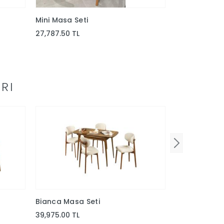
Mini Masa Seti
Hera Seramik
27,787.50 TL
52,537.50 TL
RI
Bianca Masa Seti
Kelebek Mdf
39,975.00 TL
18,562.50 TL