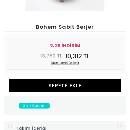
Ünitesi
Koltuk
Bohem Sabit Berjer
Köşe
% 25 İNDİRİM
Mutfak
10,312 TL
13,750 TL
Takım İçeriği Değiştir
Takımları
Balkon
SEPETE EKLE
&
2 Yıl Garanti
Bahçe
İdaş
Takım İçeriği