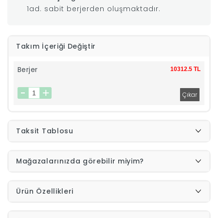
1ad. sabit berjerden oluşmaktadır.
|
İyi
Takım İçeriği Değiştir
Uykular
Berjer
10312.5 TL
Genç
Odası
Taksit Tablosu
Tamamlayıcı
Mağazalarınızda görebilir miyim?
Ürünler
Afilli
Ürün Özellikleri
Yaz