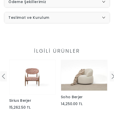
Ödeme Şekillerimiz
İndirimleri
Teslimat ve Kurulum
Outlet
Afilli
0549
Destek
İLGILI ÜRÜNLER
740
Merkezi
Showroomlarımız
5500
Sipariş
Üye
Takibi
Soho Berjer
Sirius Berjer
Girişi
14,250.00 TL
15,262.50 TL