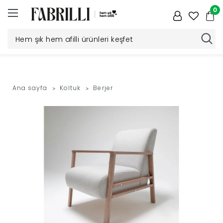
0
Düğün
Paketi
Ana sayfa
Koltuk
Berjer
Yatak
Odası
Yemek
Odası
Tv